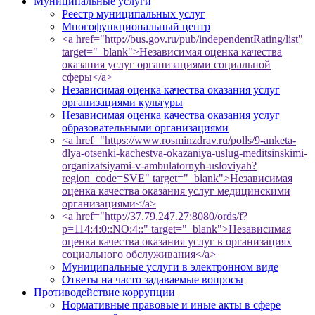
Муниципальные услуги
Реестр муниципальных услуг
Многофункциональный центр
<a href="http://bus.gov.ru/pub/independentRating/list"
target="_blank">Независимая оценка качества
оказания услуг организациями социальной
сферы</a>
Независимая оценка качества оказания услуг
организациями культуры
Независимая оценка качества оказания услуг
образовательными организациями
<a href="https://www.rosminzdrav.ru/polls/9-anketa-
dlya-otsenki-kachestva-okazaniya-uslug-meditsinskimi-
organizatsiyami-v-ambulatornyh-usloviyah?
region_code=SVE" target="_blank">Независимая
оценка качества оказания услуг медицинскими
организациями</a>
<a href="http://37.79.247.27:8080/ords/f?
p=114:4:0::NO:4::" target="_blank">Независимая
оценка качества оказания услуг в организациях
социального обслуживания</a>
Муниципальные услуги в электронном виде
Ответы на часто задаваемые вопросы
Противодействие коррупции
Нормативные правовые и иные акты в сфере