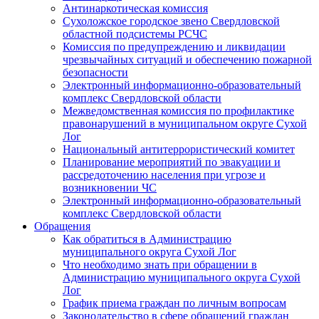
Антинаркотическая комиссия
Сухоложское городское звено Свердловской
областной подсистемы РСЧС
Комиссия по предупреждению и ликвидации
чрезвычайных ситуаций и обеспечению пожарной
безопасности
Электронный информационно-образовательный
комплекс Cвердловской области
Межведомственная комиссия по профилактике
правонарушений в муниципальном округе Сухой
Лог
Национальный антитеррористический комитет
Планирование мероприятий по эвакуации и
рассредоточению населения при угрозе и
возникновении ЧС
Электронный информационно-образовательный
комплекс Свердловской области
Обращения
Как обратиться в Администрацию
муниципального округа Сухой Лог
Что необходимо знать при обращении в
Администрацию муниципального округа Сухой
Лог
График приема граждан по личным вопросам
Законодательство в сфере обращений граждан