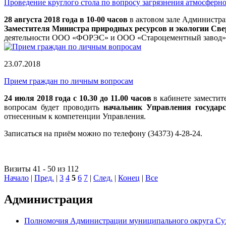
Проведение круглого стола по вопросу загрязнения атмосферно
28 августа 2018 года в 10-00 часов
в актовом зале Администрац
Заместителя Министра природных ресурсов и экологии Све
деятельности ООО «ФОРЭС» и ООО «Староцементный завод»
23.07.2018
Прием граждан по личным вопросам
24 июля 2018 года с 10.30 до 11.00 часов
в кабинете заместит
вопросам будет проводить
начальник Управления государ
отнесенным к компетенции Управления.
Записаться на приём можно по телефону (34373) 4-28-24.
Визиты 41 - 50 из 112
Начало
|
Пред.
|
3
4
5
6
7
|
След.
|
Конец
|
Все
Администрация
Полномочия Администрации муниципального округа Су