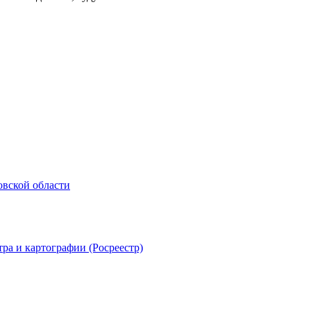
овской области
ра и картографии (Росреестр)