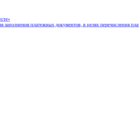
есте»
ля заполнения платежных документов, в целях перечисления п