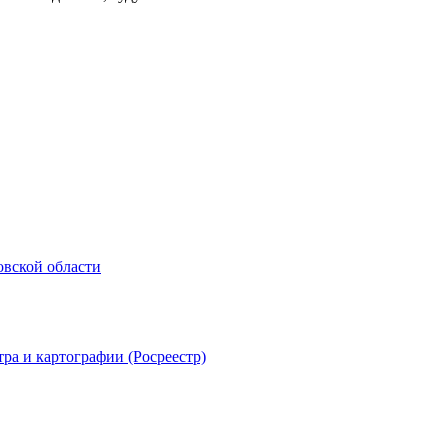
овской области
ра и картографии (Росреестр)