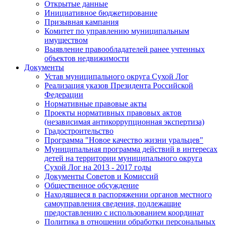
Открытые данные
Инициативное бюджетирование
Призывная кампания
Комитет по управлению муниципальным
имуществом
Выявление правообладателей ранее учтенных
объектов недвижимости
Документы
Устав муниципального округа Сухой Лог
Реализация указов Президента Российской
Федерации
Нормативные правовые акты
Проекты нормативных правовых актов
(независимая антикоррупционная экспертиза)
Градостроительство
Программа "Новое качество жизни уральцев"
Муниципальная программа действий в интересах
детей на территории муниципального округа
Сухой Лог на 2013 - 2017 годы
Документы Советов и Комиссий
Общественное обсуждение
Находящиеся в распоряжении органов местного
самоуправления сведения, подлежащие
предоставлению с использованием координат
Политика в отношении обработки персональных