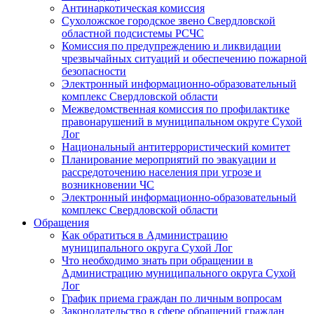
Антинаркотическая комиссия
Сухоложское городское звено Свердловской
областной подсистемы РСЧС
Комиссия по предупреждению и ликвидации
чрезвычайных ситуаций и обеспечению пожарной
безопасности
Электронный информационно-образовательный
комплекс Cвердловской области
Межведомственная комиссия по профилактике
правонарушений в муниципальном округе Сухой
Лог
Национальный антитеррористический комитет
Планирование мероприятий по эвакуации и
рассредоточению населения при угрозе и
возникновении ЧС
Электронный информационно-образовательный
комплекс Свердловской области
Обращения
Как обратиться в Администрацию
муниципального округа Сухой Лог
Что необходимо знать при обращении в
Администрацию муниципального округа Сухой
Лог
График приема граждан по личным вопросам
Законодательство в сфере обращений граждан