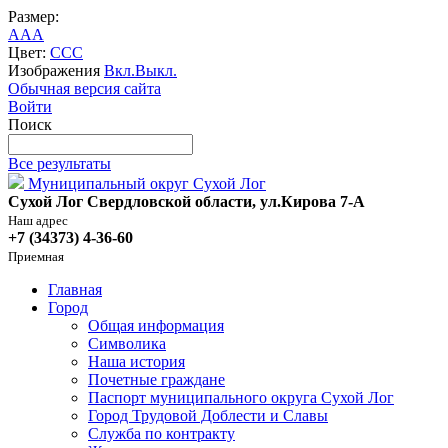
Размер:
A
A
A
Цвет:
C
C
C
Изображения
Вкл.
Выкл.
Обычная версия сайта
Войти
Поиск
Все результаты
Муниципальный округ Сухой Лог
Сухой Лог Свердловской области, ул.Кирова 7-А
Наш адрес
+7 (34373) 4-36-60
Приемная
Главная
Город
Общая информация
Символика
Наша история
Почетные граждане
Паспорт муниципального округа Сухой Лог
Город Трудовой Доблести и Славы
Служба по контракту