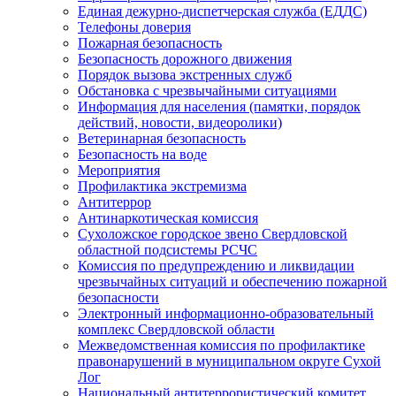
Единая дежурно-диспетчерская служба (ЕДДС)
Телефоны доверия
Пожарная безопасность
Безопасность дорожного движения
Порядок вызова экстренных служб
Обстановка с чрезвычайными ситуациями
Информация для населения (памятки, порядок
действий, новости, видеоролики)
Ветеринарная безопасность
Безопасность на воде
Мероприятия
Профилактика экстремизма
Антитеррор
Антинаркотическая комиссия
Сухоложское городское звено Свердловской
областной подсистемы РСЧС
Комиссия по предупреждению и ликвидации
чрезвычайных ситуаций и обеспечению пожарной
безопасности
Электронный информационно-образовательный
комплекс Cвердловской области
Межведомственная комиссия по профилактике
правонарушений в муниципальном округе Сухой
Лог
Национальный антитеррористический комитет