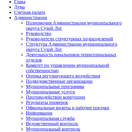
Глава
Дума
Счетная палата
Администрация
Полномочия Администрации муниципального
округа Сухой Лог
Руководство
Руководители структурных подразделений
Структура Администрации муниципального
округа Сухой Лог
Деятельность начальников территориальных
отделов
Комитет по управлению муниципальной
собственностью
Оценка регулирующего воздействия
Подведомственные организации
Муниципальные программы
Муниципальные услуги
Противодействие коррупции
Результаты проверок
Официальные визиты и рабочие поездки
Информация
Муниципальная служба
Ведомственный контроль
Муниципальный контроль