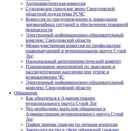
Антинаркотическая комиссия
Сухоложское городское звено Свердловской
областной подсистемы РСЧС
Комиссия по предупреждению и ликвидации
чрезвычайных ситуаций и обеспечению пожарной
безопасности
Электронный информационно-образовательный
комплекс Cвердловской области
Межведомственная комиссия по профилактике
правонарушений в муниципальном округе Сухой
Лог
Национальный антитеррористический комитет
Планирование мероприятий по эвакуации и
рассредоточению населения при угрозе и
возникновении ЧС
Электронный информационно-образовательный
комплекс Свердловской области
Обращения
Как обратиться в Администрацию
муниципального округа Сухой Лог
Что необходимо знать при обращении в
Администрацию муниципального округа Сухой
Лог
График приема граждан по личным вопросам
Законодательство в сфере обращений граждан