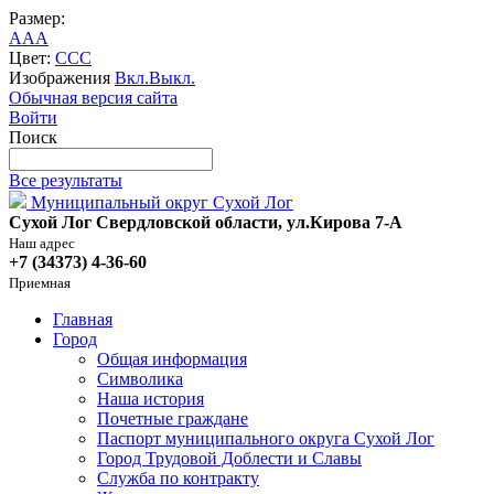
Размер:
A
A
A
Цвет:
C
C
C
Изображения
Вкл.
Выкл.
Обычная версия сайта
Войти
Поиск
Все результаты
Муниципальный округ Сухой Лог
Сухой Лог Свердловской области, ул.Кирова 7-А
Наш адрес
+7 (34373) 4-36-60
Приемная
Главная
Город
Общая информация
Символика
Наша история
Почетные граждане
Паспорт муниципального округа Сухой Лог
Город Трудовой Доблести и Славы
Служба по контракту