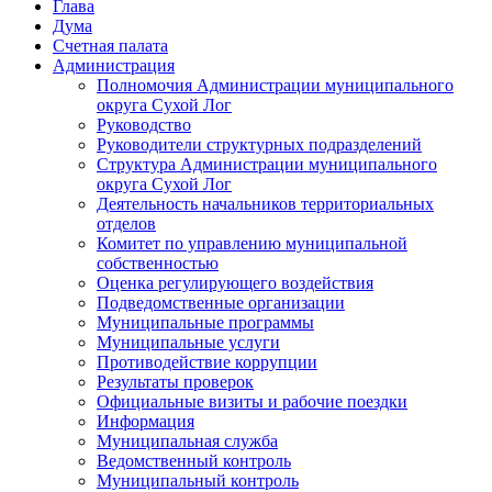
Глава
Дума
Счетная палата
Администрация
Полномочия Администрации муниципального
округа Сухой Лог
Руководство
Руководители структурных подразделений
Структура Администрации муниципального
округа Сухой Лог
Деятельность начальников территориальных
отделов
Комитет по управлению муниципальной
собственностью
Оценка регулирующего воздействия
Подведомственные организации
Муниципальные программы
Муниципальные услуги
Противодействие коррупции
Результаты проверок
Официальные визиты и рабочие поездки
Информация
Муниципальная служба
Ведомственный контроль
Муниципальный контроль