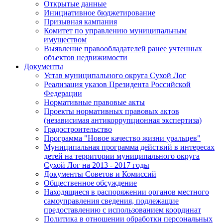
Открытые данные
Инициативное бюджетирование
Призывная кампания
Комитет по управлению муниципальным
имуществом
Выявление правообладателей ранее учтенных
объектов недвижимости
Документы
Устав муниципального округа Сухой Лог
Реализация указов Президента Российской
Федерации
Нормативные правовые акты
Проекты нормативных правовых актов
(независимая антикоррупционная экспертиза)
Градостроительство
Программа "Новое качество жизни уральцев"
Муниципальная программа действий в интересах
детей на территории муниципального округа
Сухой Лог на 2013 - 2017 годы
Документы Советов и Комиссий
Общественное обсуждение
Находящиеся в распоряжении органов местного
самоуправления сведения, подлежащие
предоставлению с использованием координат
Политика в отношении обработки персональных