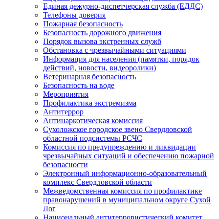
Единая дежурно-диспетчерская служба (ЕДДС)
Телефоны доверия
Пожарная безопасность
Безопасность дорожного движения
Порядок вызова экстренных служб
Обстановка с чрезвычайными ситуациями
Информация для населения (памятки, порядок
действий, новости, видеоролики)
Ветеринарная безопасность
Безопасность на воде
Мероприятия
Профилактика экстремизма
Антитеррор
Антинаркотическая комиссия
Сухоложское городское звено Свердловской
областной подсистемы РСЧС
Комиссия по предупреждению и ликвидации
чрезвычайных ситуаций и обеспечению пожарной
безопасности
Электронный информационно-образовательный
комплекс Cвердловской области
Межведомственная комиссия по профилактике
правонарушений в муниципальном округе Сухой
Лог
Национальный антитеррористический комитет