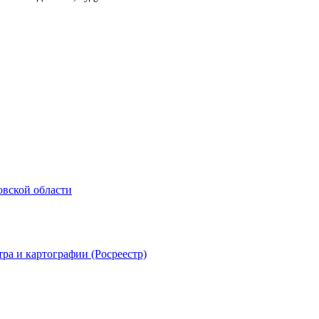
овской области
ра и картографии (Росреестр)