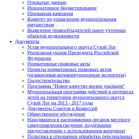
Открытые данные
Инициативное бюджетирование
Призывная кампания
Комитет по управлению муниципальным
имуществом
Выявление правообладателей ранее учтенных
объектов недвижимости
Документы
Устав муниципального округа Сухой Лог
Реализация указов Президента Российской
Федерации
Нормативные правовые акты
Проекты нормативных правовых актов
(независимая антикоррупционная экспертиза)
Градостроительство
Программа "Новое качество жизни уральцев"
Муниципальная программа действий в интересах
детей на территории муниципального округа
Сухой Лог на 2013 - 2017 годы
Документы Советов и Комиссий
Общественное обсуждение
Находящиеся в распоряжении органов местного
самоуправления сведения, подлежащие
предоставлению с использованием координат
Политика в отношении обработки персональных