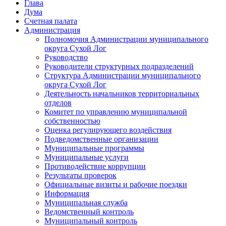
Глава
Дума
Счетная палата
Администрация
Полномочия Администрации муниципального
округа Сухой Лог
Руководство
Руководители структурных подразделений
Структура Администрации муниципального
округа Сухой Лог
Деятельность начальников территориальных
отделов
Комитет по управлению муниципальной
собственностью
Оценка регулирующего воздействия
Подведомственные организации
Муниципальные программы
Муниципальные услуги
Противодействие коррупции
Результаты проверок
Официальные визиты и рабочие поездки
Информация
Муниципальная служба
Ведомственный контроль
Муниципальный контроль