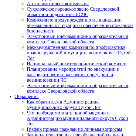
Антинаркотическая комиссия
Сухоложское городское звено Свердловской
областной подсистемы РСЧС
Комиссия по предупреждению и ликвидации
чрезвычайных ситуаций и обеспечению пожарной
безопасности
Электронный информационно-образовательный
комплекс Cвердловской области
Межведомственная комиссия по профилактике
правонарушений в муниципальном округе Сухой
Лог
Национальный антитеррористический комитет
Планирование мероприятий по эвакуации и
рассредоточению населения при угрозе и
возникновении ЧС
Электронный информационно-образовательный
комплекс Свердловской области
Обращения
Как обратиться в Администрацию
муниципального округа Сухой Лог
Что необходимо знать при обращении в
Администрацию муниципального округа Сухой
Лог
График приема граждан по личным вопросам
Законодательство в сфере обращений граждан