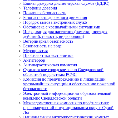
Единая дежурно-диспетчерская служба (ЕДДС)
Телефоны доверия
Пожарная безопасность
Безопасность дорожного движения
Порядок вызова экстренных служб
Обстановка с чрезвычайными ситуациями
Информация для населения (памятки, порядок
действий, новости, видеоролики)
Ветеринарная безопасность
Безопасность на воде
Мероприятия
Профилактика экстремизма
Антитеррор
Антинаркотическая комиссия
Сухоложское городское звено Свердловской
областной подсистемы РСЧС
Комиссия по предупреждению и ликвидации
чрезвычайных ситуаций и обеспечению пожарной
безопасности
Электронный информационно-образовательный
комплекс Cвердловской области
Межведомственная комиссия по профилактике
правонарушений в муниципальном округе Сухой
Лог
Национальный антитеррористический комитет