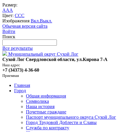
Размер:
A
A
A
Цвет:
C
C
C
Изображения
Вкл.
Выкл.
Обычная версия сайта
Войти
Поиск
Все результаты
Муниципальный округ Сухой Лог
Сухой Лог Свердловской области, ул.Кирова 7-А
Наш адрес
+7 (34373) 4-36-60
Приемная
Главная
Город
Общая информация
Символика
Наша история
Почетные граждане
Паспорт муниципального округа Сухой Лог
Город Трудовой Доблести и Славы
Служба по контракту