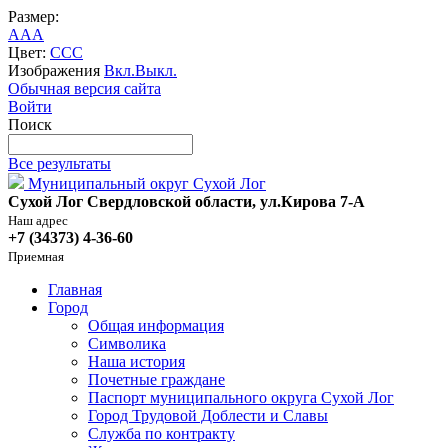
Размер:
A
A
A
Цвет:
C
C
C
Изображения
Вкл.
Выкл.
Обычная версия сайта
Войти
Поиск
Все результаты
Муниципальный округ Сухой Лог
Сухой Лог Свердловской области, ул.Кирова 7-А
Наш адрес
+7 (34373) 4-36-60
Приемная
Главная
Город
Общая информация
Символика
Наша история
Почетные граждане
Паспорт муниципального округа Сухой Лог
Город Трудовой Доблести и Славы
Служба по контракту