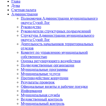
Глава
Дума
Счетная палата
Администрация
Полномочия Администрации муниципального
округа Сухой Лог
Руководство
Руководители структурных подразделений
Структура Администрации муниципального
округа Сухой Лог
Деятельность начальников территориальных
отделов
Комитет по управлению муниципальной
собственностью
Оценка регулирующего воздействия
Подведомственные организации
Муниципальные программы
Муниципальные услуги
Противодействие коррупции
Результаты проверок
Официальные визиты и рабочие поездки
Информация
Муниципальная служба
Ведомственный контроль
Муниципальный контроль