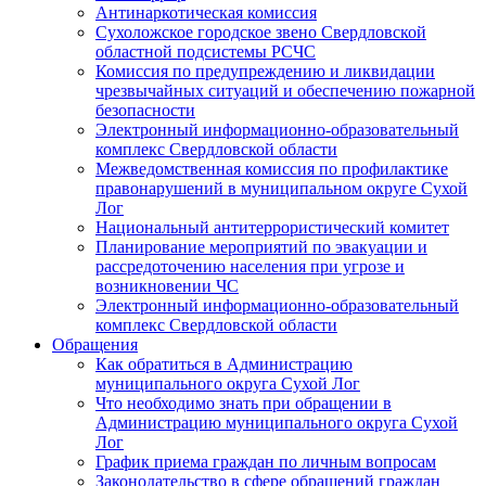
Антинаркотическая комиссия
Сухоложское городское звено Свердловской
областной подсистемы РСЧС
Комиссия по предупреждению и ликвидации
чрезвычайных ситуаций и обеспечению пожарной
безопасности
Электронный информационно-образовательный
комплекс Cвердловской области
Межведомственная комиссия по профилактике
правонарушений в муниципальном округе Сухой
Лог
Национальный антитеррористический комитет
Планирование мероприятий по эвакуации и
рассредоточению населения при угрозе и
возникновении ЧС
Электронный информационно-образовательный
комплекс Свердловской области
Обращения
Как обратиться в Администрацию
муниципального округа Сухой Лог
Что необходимо знать при обращении в
Администрацию муниципального округа Сухой
Лог
График приема граждан по личным вопросам
Законодательство в сфере обращений граждан