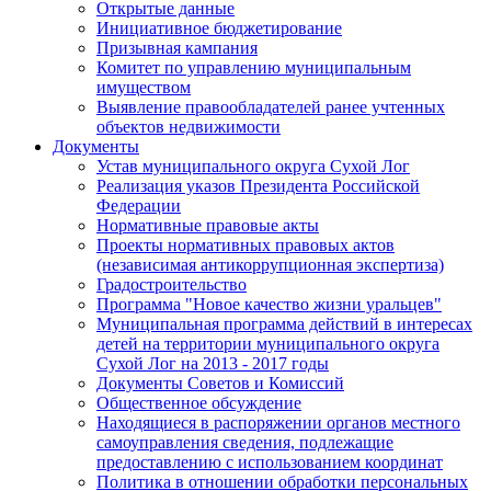
Открытые данные
Инициативное бюджетирование
Призывная кампания
Комитет по управлению муниципальным
имуществом
Выявление правообладателей ранее учтенных
объектов недвижимости
Документы
Устав муниципального округа Сухой Лог
Реализация указов Президента Российской
Федерации
Нормативные правовые акты
Проекты нормативных правовых актов
(независимая антикоррупционная экспертиза)
Градостроительство
Программа "Новое качество жизни уральцев"
Муниципальная программа действий в интересах
детей на территории муниципального округа
Сухой Лог на 2013 - 2017 годы
Документы Советов и Комиссий
Общественное обсуждение
Находящиеся в распоряжении органов местного
самоуправления сведения, подлежащие
предоставлению с использованием координат
Политика в отношении обработки персональных