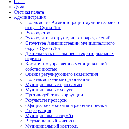
Глава
Дума
Счетная палата
Администрация
Полномочия Администрации муниципального
округа Сухой Лог
Руководство
Руководители структурных подразделений
Структура Администрации муниципального
округа Сухой Лог
Деятельность начальников территориальных
отделов
Комитет по управлению муниципальной
собственностью
Оценка регулирующего воздействия
Подведомственные организации
Муниципальные программы
Муниципальные услуги
Противодействие коррупции
Результаты проверок
Официальные визиты и рабочие поездки
Информация
Муниципальная служба
Ведомственный контроль
Муниципальный контроль