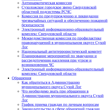
Антинаркотическая комиссия
Сухоложское городское звено Свердловской
областной подсистемы РСЧС
Комиссия по предупреждению и ликвидации
чрезвычайных ситуаций и обеспечению пожарной
безопасности
Электронный информационно-образовательный
комплекс Cвердловской области
Межведомственная комиссия по профилактике
правонарушений в муниципальном округе Сухой
Лог
Национальный антитеррористический комитет
Планирование мероприятий по эвакуации и
рассредоточению населения при угрозе и
возникновении ЧС
Электронный информационно-образовательный
комплекс Свердловской области
Обращения
Как обратиться в Администрацию
муниципального округа Сухой Лог
Что необходимо знать при обращении в
Администрацию муниципального округа Сухой
Лог
График приема граждан по личным вопросам
Законодательство в сфере обращений граждан