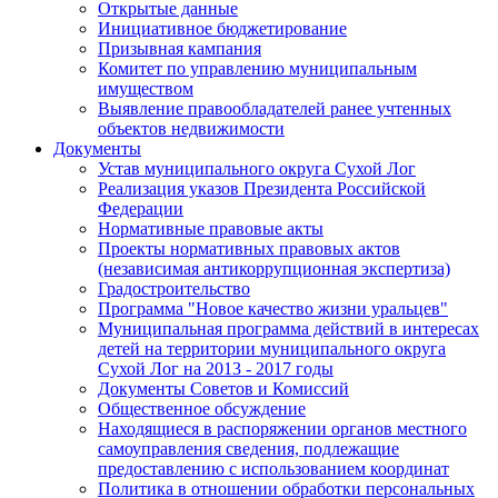
Открытые данные
Инициативное бюджетирование
Призывная кампания
Комитет по управлению муниципальным
имуществом
Выявление правообладателей ранее учтенных
объектов недвижимости
Документы
Устав муниципального округа Сухой Лог
Реализация указов Президента Российской
Федерации
Нормативные правовые акты
Проекты нормативных правовых актов
(независимая антикоррупционная экспертиза)
Градостроительство
Программа "Новое качество жизни уральцев"
Муниципальная программа действий в интересах
детей на территории муниципального округа
Сухой Лог на 2013 - 2017 годы
Документы Советов и Комиссий
Общественное обсуждение
Находящиеся в распоряжении органов местного
самоуправления сведения, подлежащие
предоставлению с использованием координат
Политика в отношении обработки персональных