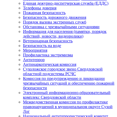
Единая дежурно-диспетчерская служба (ЕДДС)
Телефоны доверия
Пожарная безопасность
Безопасность дорожного движения
Порядок вызова экстренных служб
Обстановка с чрезвычайными ситуациями
Информация для населения (памятки, порядок
действий, новости, видеоролики)
Ветеринарная безопасность
Безопасность на воде
Мероприятия
Профилактика экстремизма
Антитеррор
Антинаркотическая комиссия
Сухоложское городское звено Свердловской
областной подсистемы РСЧС
Комиссия по предупреждению и ликвидации
чрезвычайных ситуаций и обеспечению пожарной
безопасности
Электронный информационно-образовательный
комплекс Cвердловской области
Межведомственная комиссия по профилактике
правонарушений в муниципальном округе Сухой
Лог
Национальный антитеррористический комитет