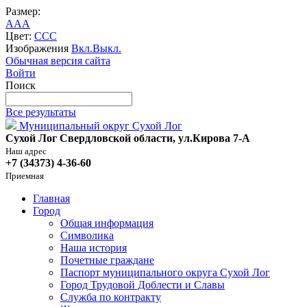
Размер:
A
A
A
Цвет:
C
C
C
Изображения
Вкл.
Выкл.
Обычная версия сайта
Войти
Поиск
Все результаты
Муниципальный округ Сухой Лог
Сухой Лог Свердловской области, ул.Кирова 7-А
Наш адрес
+7 (34373) 4-36-60
Приемная
Главная
Город
Общая информация
Символика
Наша история
Почетные граждане
Паспорт муниципального округа Сухой Лог
Город Трудовой Доблести и Славы
Служба по контракту