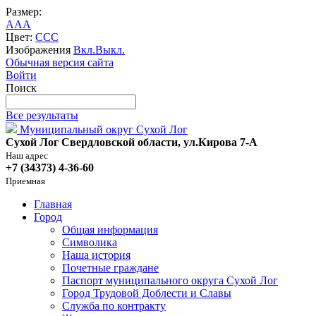
Размер:
A
A
A
Цвет:
C
C
C
Изображения
Вкл.
Выкл.
Обычная версия сайта
Войти
Поиск
Все результаты
Муниципальный округ Сухой Лог
Сухой Лог Свердловской области, ул.Кирова 7-А
Наш адрес
+7 (34373) 4-36-60
Приемная
Главная
Город
Общая информация
Символика
Наша история
Почетные граждане
Паспорт муниципального округа Сухой Лог
Город Трудовой Доблести и Славы
Служба по контракту