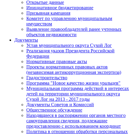
Открытые данные
Инициативное бюджетирование
Призывная кампания
Комитет по управлению муниципальным
имуществом
Выявление правообладателей ранее учтенных
объектов недвижимости
Документы
Устав муниципального округа Сухой Лог
Реализация указов Президента Российской
Федерации
Нормативные правовые акты
Проекты нормативных правовых актов
(независимая антикоррупционная экспертиза)
Градостроительство
Программа "Новое качество жизни уральцев"
Муниципальная программа действий в интересах
детей на территории муниципального округа
Сухой Лог на 2013 - 2017 годы
Документы Советов и Комиссий
Общественное обсуждение
Находящиеся в распоряжении органов местного
самоуправления сведения, подлежащие
предоставлению с использованием координат
Политика в отношении обработки персональных