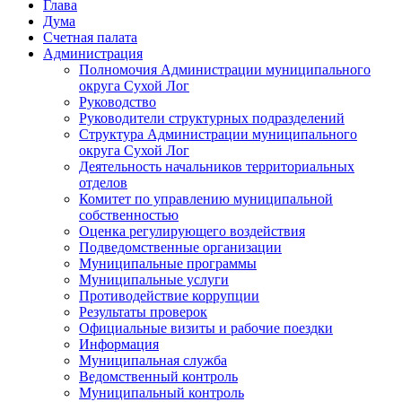
Глава
Дума
Счетная палата
Администрация
Полномочия Администрации муниципального
округа Сухой Лог
Руководство
Руководители структурных подразделений
Структура Администрации муниципального
округа Сухой Лог
Деятельность начальников территориальных
отделов
Комитет по управлению муниципальной
собственностью
Оценка регулирующего воздействия
Подведомственные организации
Муниципальные программы
Муниципальные услуги
Противодействие коррупции
Результаты проверок
Официальные визиты и рабочие поездки
Информация
Муниципальная служба
Ведомственный контроль
Муниципальный контроль