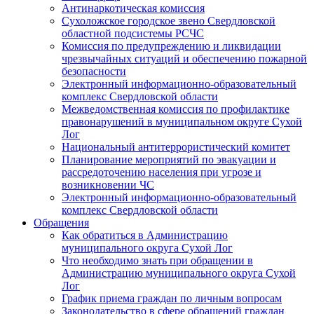
Антинаркотическая комиссия
Сухоложское городское звено Свердловской
областной подсистемы РСЧС
Комиссия по предупреждению и ликвидации
чрезвычайных ситуаций и обеспечению пожарной
безопасности
Электронный информационно-образовательный
комплекс Cвердловской области
Межведомственная комиссия по профилактике
правонарушений в муниципальном округе Сухой
Лог
Национальный антитеррористический комитет
Планирование мероприятий по эвакуации и
рассредоточению населения при угрозе и
возникновении ЧС
Электронный информационно-образовательный
комплекс Свердловской области
Обращения
Как обратиться в Администрацию
муниципального округа Сухой Лог
Что необходимо знать при обращении в
Администрацию муниципального округа Сухой
Лог
График приема граждан по личным вопросам
Законодательство в сфере обращений граждан