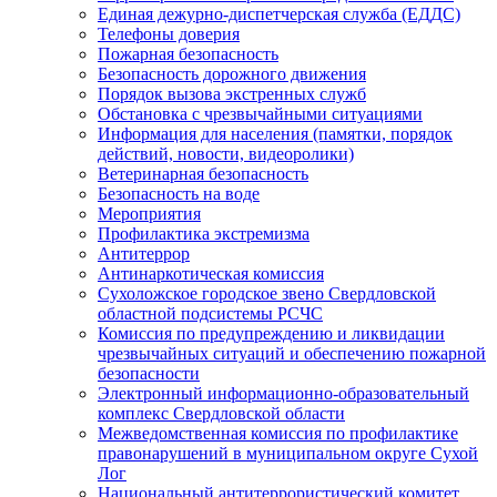
Единая дежурно-диспетчерская служба (ЕДДС)
Телефоны доверия
Пожарная безопасность
Безопасность дорожного движения
Порядок вызова экстренных служб
Обстановка с чрезвычайными ситуациями
Информация для населения (памятки, порядок
действий, новости, видеоролики)
Ветеринарная безопасность
Безопасность на воде
Мероприятия
Профилактика экстремизма
Антитеррор
Антинаркотическая комиссия
Сухоложское городское звено Свердловской
областной подсистемы РСЧС
Комиссия по предупреждению и ликвидации
чрезвычайных ситуаций и обеспечению пожарной
безопасности
Электронный информационно-образовательный
комплекс Cвердловской области
Межведомственная комиссия по профилактике
правонарушений в муниципальном округе Сухой
Лог
Национальный антитеррористический комитет