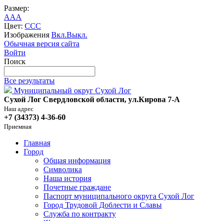
Размер:
A
A
A
Цвет:
C
C
C
Изображения
Вкл.
Выкл.
Обычная версия сайта
Войти
Поиск
Все результаты
Муниципальный округ Сухой Лог
Сухой Лог Свердловской области, ул.Кирова 7-А
Наш адрес
+7 (34373) 4-36-60
Приемная
Главная
Город
Общая информация
Символика
Наша история
Почетные граждане
Паспорт муниципального округа Сухой Лог
Город Трудовой Доблести и Славы
Служба по контракту