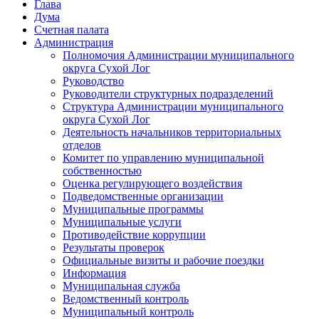
Глава
Дума
Счетная палата
Администрация
Полномочия Администрации муниципального
округа Сухой Лог
Руководство
Руководители структурных подразделений
Структура Администрации муниципального
округа Сухой Лог
Деятельность начальников территориальных
отделов
Комитет по управлению муниципальной
собственностью
Оценка регулирующего воздействия
Подведомственные организации
Муниципальные программы
Муниципальные услуги
Противодействие коррупции
Результаты проверок
Официальные визиты и рабочие поездки
Информация
Муниципальная служба
Ведомственный контроль
Муниципальный контроль