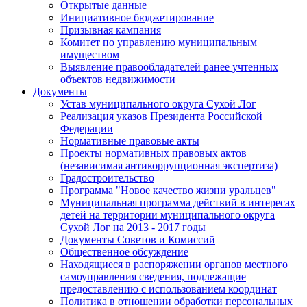
Открытые данные
Инициативное бюджетирование
Призывная кампания
Комитет по управлению муниципальным
имуществом
Выявление правообладателей ранее учтенных
объектов недвижимости
Документы
Устав муниципального округа Сухой Лог
Реализация указов Президента Российской
Федерации
Нормативные правовые акты
Проекты нормативных правовых актов
(независимая антикоррупционная экспертиза)
Градостроительство
Программа "Новое качество жизни уральцев"
Муниципальная программа действий в интересах
детей на территории муниципального округа
Сухой Лог на 2013 - 2017 годы
Документы Советов и Комиссий
Общественное обсуждение
Находящиеся в распоряжении органов местного
самоуправления сведения, подлежащие
предоставлению с использованием координат
Политика в отношении обработки персональных