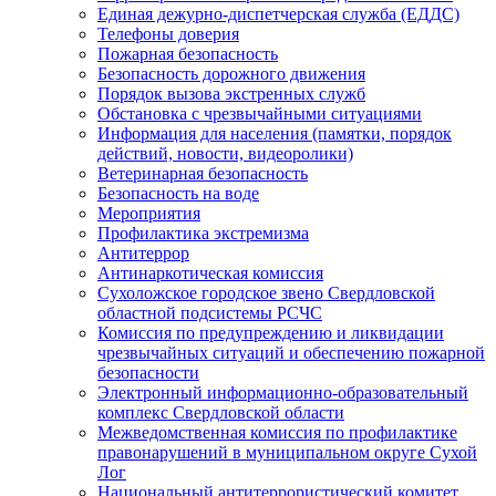
Единая дежурно-диспетчерская служба (ЕДДС)
Телефоны доверия
Пожарная безопасность
Безопасность дорожного движения
Порядок вызова экстренных служб
Обстановка с чрезвычайными ситуациями
Информация для населения (памятки, порядок
действий, новости, видеоролики)
Ветеринарная безопасность
Безопасность на воде
Мероприятия
Профилактика экстремизма
Антитеррор
Антинаркотическая комиссия
Сухоложское городское звено Свердловской
областной подсистемы РСЧС
Комиссия по предупреждению и ликвидации
чрезвычайных ситуаций и обеспечению пожарной
безопасности
Электронный информационно-образовательный
комплекс Cвердловской области
Межведомственная комиссия по профилактике
правонарушений в муниципальном округе Сухой
Лог
Национальный антитеррористический комитет