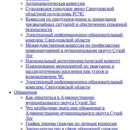
Антинаркотическая комиссия
Сухоложское городское звено Свердловской
областной подсистемы РСЧС
Комиссия по предупреждению и ликвидации
чрезвычайных ситуаций и обеспечению пожарной
безопасности
Электронный информационно-образовательный
комплекс Cвердловской области
Межведомственная комиссия по профилактике
правонарушений в муниципальном округе Сухой
Лог
Национальный антитеррористический комитет
Планирование мероприятий по эвакуации и
рассредоточению населения при угрозе и
возникновении ЧС
Электронный информационно-образовательный
комплекс Свердловской области
Обращения
Как обратиться в Администрацию
муниципального округа Сухой Лог
Что необходимо знать при обращении в
Администрацию муниципального округа Сухой
Лог
График приема граждан по личным вопросам
Законодательство в сфере обращений граждан