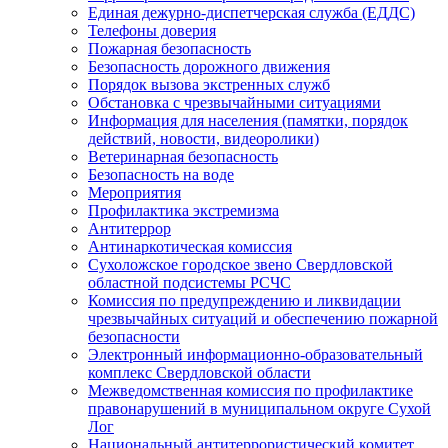
Единая дежурно-диспетчерская служба (ЕДДС)
Телефоны доверия
Пожарная безопасность
Безопасность дорожного движения
Порядок вызова экстренных служб
Обстановка с чрезвычайными ситуациями
Информация для населения (памятки, порядок
действий, новости, видеоролики)
Ветеринарная безопасность
Безопасность на воде
Мероприятия
Профилактика экстремизма
Антитеррор
Антинаркотическая комиссия
Сухоложское городское звено Свердловской
областной подсистемы РСЧС
Комиссия по предупреждению и ликвидации
чрезвычайных ситуаций и обеспечению пожарной
безопасности
Электронный информационно-образовательный
комплекс Cвердловской области
Межведомственная комиссия по профилактике
правонарушений в муниципальном округе Сухой
Лог
Национальный антитеррористический комитет