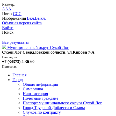
Размер:
A
A
A
Цвет:
C
C
C
Изображения
Вкл.
Выкл.
Обычная версия сайта
Войти
Поиск
Все результаты
Муниципальный округ Сухой Лог
Сухой Лог Свердловской области, ул.Кирова 7-А
Наш адрес
+7 (34373) 4-36-60
Приемная
Главная
Город
Общая информация
Символика
Наша история
Почетные граждане
Паспорт муниципального округа Сухой Лог
Город Трудовой Доблести и Славы
Служба по контракту