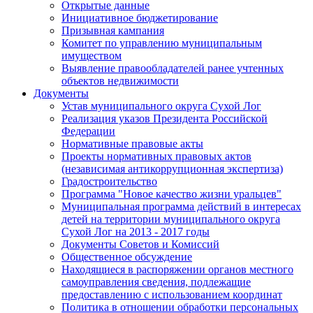
Открытые данные
Инициативное бюджетирование
Призывная кампания
Комитет по управлению муниципальным
имуществом
Выявление правообладателей ранее учтенных
объектов недвижимости
Документы
Устав муниципального округа Сухой Лог
Реализация указов Президента Российской
Федерации
Нормативные правовые акты
Проекты нормативных правовых актов
(независимая антикоррупционная экспертиза)
Градостроительство
Программа "Новое качество жизни уральцев"
Муниципальная программа действий в интересах
детей на территории муниципального округа
Сухой Лог на 2013 - 2017 годы
Документы Советов и Комиссий
Общественное обсуждение
Находящиеся в распоряжении органов местного
самоуправления сведения, подлежащие
предоставлению с использованием координат
Политика в отношении обработки персональных