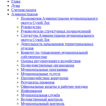
Глава
Дума
Счетная палата
Администрация
Полномочия Администрации муниципального
округа Сухой Лог
Руководство
Руководители структурных подразделений
Структура Администрации муниципального
округа Сухой Лог
Деятельность начальников территориальных
отделов
Комитет по управлению муниципальной
собственностью
Оценка регулирующего воздействия
Подведомственные организации
Муниципальные программы
Муниципальные услуги
Противодействие коррупции
Результаты проверок
Официальные визиты и рабочие поездки
Информация
Муниципальная служба
Ведомственный контроль
Муниципальный контроль