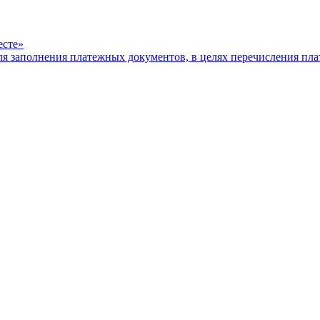
есте»
ля заполнения платежных документов, в целях перечисления п