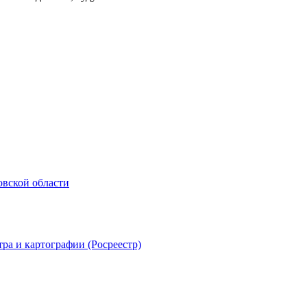
овской области
ра и картографии (Росреестр)