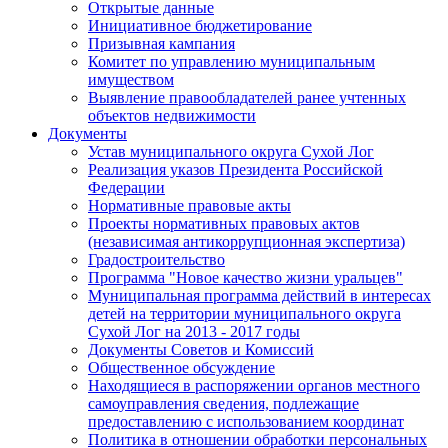
Открытые данные
Инициативное бюджетирование
Призывная кампания
Комитет по управлению муниципальным
имуществом
Выявление правообладателей ранее учтенных
объектов недвижимости
Документы
Устав муниципального округа Сухой Лог
Реализация указов Президента Российской
Федерации
Нормативные правовые акты
Проекты нормативных правовых актов
(независимая антикоррупционная экспертиза)
Градостроительство
Программа "Новое качество жизни уральцев"
Муниципальная программа действий в интересах
детей на территории муниципального округа
Сухой Лог на 2013 - 2017 годы
Документы Советов и Комиссий
Общественное обсуждение
Находящиеся в распоряжении органов местного
самоуправления сведения, подлежащие
предоставлению с использованием координат
Политика в отношении обработки персональных