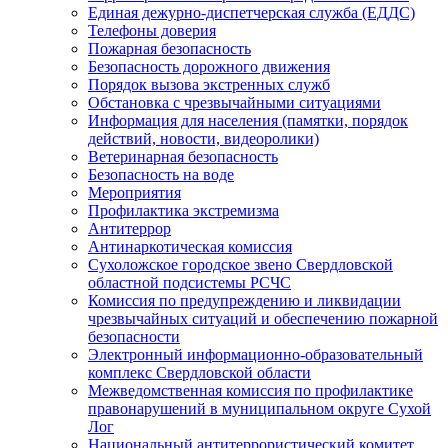
Единая дежурно-диспетчерская служба (ЕДДС)
Телефоны доверия
Пожарная безопасность
Безопасность дорожного движения
Порядок вызова экстренных служб
Обстановка с чрезвычайными ситуациями
Информация для населения (памятки, порядок
действий, новости, видеоролики)
Ветеринарная безопасность
Безопасность на воде
Мероприятия
Профилактика экстремизма
Антитеррор
Антинаркотическая комиссия
Сухоложское городское звено Свердловской
областной подсистемы РСЧС
Комиссия по предупреждению и ликвидации
чрезвычайных ситуаций и обеспечению пожарной
безопасности
Электронный информационно-образовательный
комплекс Cвердловской области
Межведомственная комиссия по профилактике
правонарушений в муниципальном округе Сухой
Лог
Национальный антитеррористический комитет