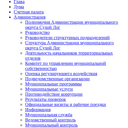
Глава
Дума
Счетная палата
Администрация
Полномочия Администрации муниципального
округа Сухой Лог
Руководство
Руководители структурных подразделений
Структура Администрации муниципального
округа Сухой Лог
Деятельность начальников территориальных
отделов
Комитет по управлению муниципальной
собственностью
Оценка регулирующего воздействия
Подведомственные организации
Муниципальные программы
Муниципальные услуги
Противодействие коррупции
Результаты проверок
Официальные визиты и рабочие поездки
Информация
Муниципальная служба
Ведомственный контроль
Муниципальный контроль