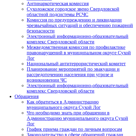
Антинаркотическая комиссия
Сухоложское городское звено Свердловской
областной подсистемы РСЧС
Комиссия по предупреждению и ликвидации
чрезвычайных ситуаций и обеспечению пожарной
безопасности
Электронный информационно-образовательный
комплекс Cвердловской области
Межведомственная комиссия по профилактике
правонарушений в муниципальном округе Сухой
Лог
Национальный антитеррористический комитет
Планирование мероприятий по эвакуации и
рассредоточению населения при угрозе и
возникновении ЧС
Электронный информационно-образовательный
комплекс Свердловской области
Обращения
Как обратиться в Администрацию
муниципального округа Сухой Лог
Что необходимо знать при обращении в
Администрацию муниципального округа Сухой
Лог
График приема граждан по личным вопросам
Законодательство в сфере обращений граждан