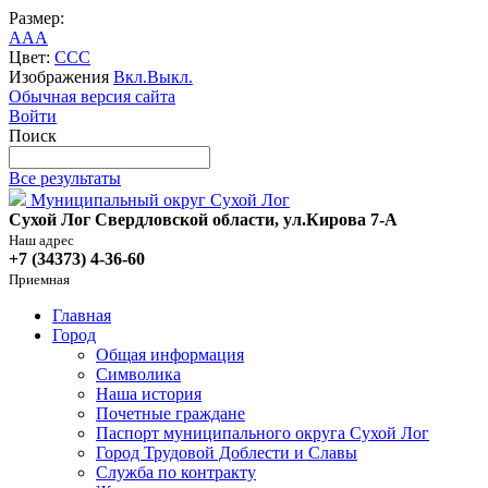
Размер:
A
A
A
Цвет:
C
C
C
Изображения
Вкл.
Выкл.
Обычная версия сайта
Войти
Поиск
Все результаты
Муниципальный округ Сухой Лог
Сухой Лог Свердловской области, ул.Кирова 7-А
Наш адрес
+7 (34373) 4-36-60
Приемная
Главная
Город
Общая информация
Символика
Наша история
Почетные граждане
Паспорт муниципального округа Сухой Лог
Город Трудовой Доблести и Славы
Служба по контракту