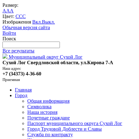
Размер:
A
A
A
Цвет:
C
C
C
Изображения
Вкл.
Выкл.
Обычная версия сайта
Войти
Поиск
Все результаты
Муниципальный округ Сухой Лог
Сухой Лог Свердловской области, ул.Кирова 7-А
Наш адрес
+7 (34373) 4-36-60
Приемная
Главная
Город
Общая информация
Символика
Наша история
Почетные граждане
Паспорт муниципального округа Сухой Лог
Город Трудовой Доблести и Славы
Служба по контракту