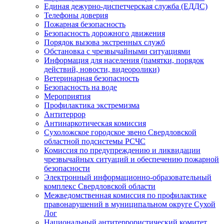
Единая дежурно-диспетчерская служба (ЕДДС)
Телефоны доверия
Пожарная безопасность
Безопасность дорожного движения
Порядок вызова экстренных служб
Обстановка с чрезвычайными ситуациями
Информация для населения (памятки, порядок
действий, новости, видеоролики)
Ветеринарная безопасность
Безопасность на воде
Мероприятия
Профилактика экстремизма
Антитеррор
Антинаркотическая комиссия
Сухоложское городское звено Свердловской
областной подсистемы РСЧС
Комиссия по предупреждению и ликвидации
чрезвычайных ситуаций и обеспечению пожарной
безопасности
Электронный информационно-образовательный
комплекс Cвердловской области
Межведомственная комиссия по профилактике
правонарушений в муниципальном округе Сухой
Лог
Национальный антитеррористический комитет