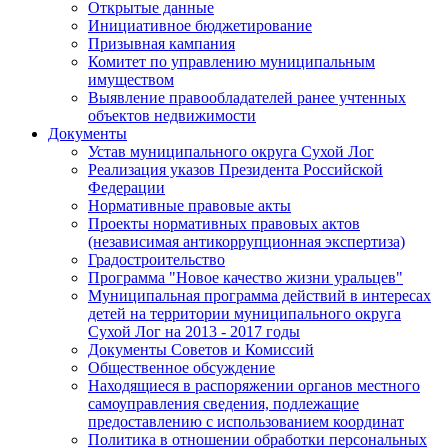
Открытые данные
Инициативное бюджетирование
Призывная кампания
Комитет по управлению муниципальным
имуществом
Выявление правообладателей ранее учтенных
объектов недвижимости
Документы
Устав муниципального округа Сухой Лог
Реализация указов Президента Российской
Федерации
Нормативные правовые акты
Проекты нормативных правовых актов
(независимая антикоррупционная экспертиза)
Градостроительство
Программа "Новое качество жизни уральцев"
Муниципальная программа действий в интересах
детей на территории муниципального округа
Сухой Лог на 2013 - 2017 годы
Документы Советов и Комиссий
Общественное обсуждение
Находящиеся в распоряжении органов местного
самоуправления сведения, подлежащие
предоставлению с использованием координат
Политика в отношении обработки персональных