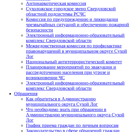
Антинаркотическая комиссия
Сухоложское городское звено Свердловской
областной подсистемы РСЧС
Комиссия по предупреждению и ликвидации
чрезвычайных ситуаций и обеспечению пожарной
безопасности
Электронный информационно-образовательный
комплекс Cвердловской области
Межведомственная комиссия по профилактике
правонарушений в муниципальном округе Сухой
Лог
Национальный антитеррористический комитет
Планирование мероприятий по эвакуации и
рассредоточению населения при угрозе и
возникновении ЧС
Электронный информационно-образовательный
комплекс Свердловской области
Обращения
Как обратиться в Администрацию
муниципального округа Сухой Лог
Что необходимо знать при обращении в
Администрацию муниципального округа Сухой
Лог
График приема граждан по личным вопросам
Законодательство в сфере обращений граждан