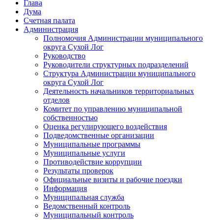
Глава
Дума
Счетная палата
Администрация
Полномочия Администрации муниципального
округа Сухой Лог
Руководство
Руководители структурных подразделений
Структура Администрации муниципального
округа Сухой Лог
Деятельность начальников территориальных
отделов
Комитет по управлению муниципальной
собственностью
Оценка регулирующего воздействия
Подведомственные организации
Муниципальные программы
Муниципальные услуги
Противодействие коррупции
Результаты проверок
Официальные визиты и рабочие поездки
Информация
Муниципальная служба
Ведомственный контроль
Муниципальный контроль