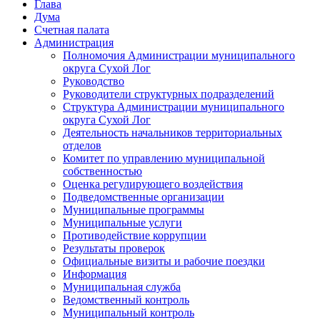
Глава
Дума
Счетная палата
Администрация
Полномочия Администрации муниципального
округа Сухой Лог
Руководство
Руководители структурных подразделений
Структура Администрации муниципального
округа Сухой Лог
Деятельность начальников территориальных
отделов
Комитет по управлению муниципальной
собственностью
Оценка регулирующего воздействия
Подведомственные организации
Муниципальные программы
Муниципальные услуги
Противодействие коррупции
Результаты проверок
Официальные визиты и рабочие поездки
Информация
Муниципальная служба
Ведомственный контроль
Муниципальный контроль