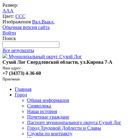
Размер:
A
A
A
Цвет:
C
C
C
Изображения
Вкл.
Выкл.
Обычная версия сайта
Войти
Поиск
Все результаты
Муниципальный округ Сухой Лог
Сухой Лог Свердловской области, ул.Кирова 7-А
Наш адрес
+7 (34373) 4-36-60
Приемная
Главная
Город
Общая информация
Символика
Наша история
Почетные граждане
Паспорт муниципального округа Сухой Лог
Город Трудовой Доблести и Славы
Служба по контракту