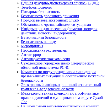
Единая дежурно-диспетчерская служба (ЕДДС)
Телефоны доверия
Пожарная безопасность
Безопасность дорожного движения
Порядок вызова экстренных служб
Обстановка с чрезвычайными ситуациями
Информация для населения (памятки, порядок
действий, новости, видеоролики)
Ветеринарная безопасность
Безопасность на воде
Мероприятия
Профилактика экстремизма
Антитеррор
Антинаркотическая комиссия
Сухоложское городское звено Свердловской
областной подсистемы РСЧС
Комиссия по предупреждению и ликвидации
чрезвычайных ситуаций и обеспечению пожарной
безопасности
Электронный информационно-образовательный
комплекс Cвердловской области
Межведомственная комиссия по профилактике
правонарушений в муниципальном округе Сухой
Лог
Национальный антитеррористический комитет