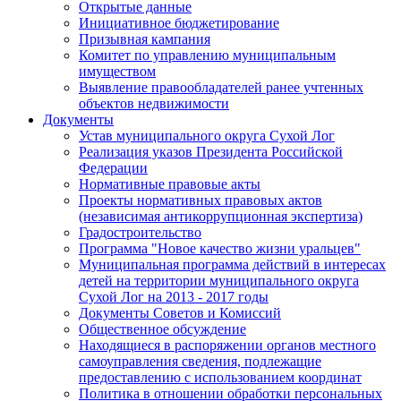
Открытые данные
Инициативное бюджетирование
Призывная кампания
Комитет по управлению муниципальным
имуществом
Выявление правообладателей ранее учтенных
объектов недвижимости
Документы
Устав муниципального округа Сухой Лог
Реализация указов Президента Российской
Федерации
Нормативные правовые акты
Проекты нормативных правовых актов
(независимая антикоррупционная экспертиза)
Градостроительство
Программа "Новое качество жизни уральцев"
Муниципальная программа действий в интересах
детей на территории муниципального округа
Сухой Лог на 2013 - 2017 годы
Документы Советов и Комиссий
Общественное обсуждение
Находящиеся в распоряжении органов местного
самоуправления сведения, подлежащие
предоставлению с использованием координат
Политика в отношении обработки персональных