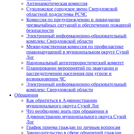
Антинаркотическая комиссия
Сухоложское городское звено Свердловской
областной подсистемы РСЧС
Комиссия по предупреждению и ликвидации
чрезвычайных ситуаций и обеспечению пожарной
безопасности
Электронный информационно-образовательный
комплекс Cвердловской области
Межведомственная комиссия по профилактике
правонарушений в муниципальном округе Сухой
Лог
Национальный антитеррористический комитет
Планирование мероприятий по эвакуации и
рассредоточению населения при угрозе и
возникновении ЧС
Электронный информационно-образовательный
комплекс Свердловской области
Обращения
Как обратиться в Администрацию
муниципального округа Сухой Лог
Что необходимо знать при обращении в
Администрацию муниципального округа Сухой
Лог
График приема граждан по личным вопросам
Законодательство в сфере обращений граждан