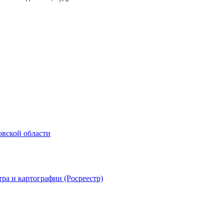
овской области
ра и картографии (Росреестр)