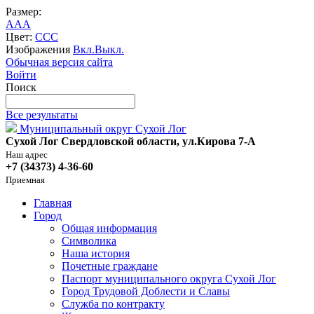
Размер:
A
A
A
Цвет:
C
C
C
Изображения
Вкл.
Выкл.
Обычная версия сайта
Войти
Поиск
Все результаты
Муниципальный округ Сухой Лог
Сухой Лог Свердловской области, ул.Кирова 7-А
Наш адрес
+7 (34373) 4-36-60
Приемная
Главная
Город
Общая информация
Символика
Наша история
Почетные граждане
Паспорт муниципального округа Сухой Лог
Город Трудовой Доблести и Славы
Служба по контракту