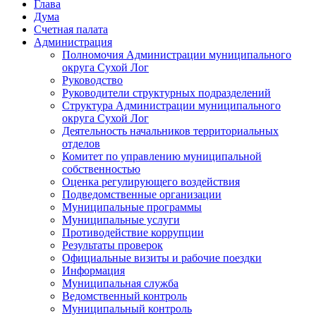
Глава
Дума
Счетная палата
Администрация
Полномочия Администрации муниципального
округа Сухой Лог
Руководство
Руководители структурных подразделений
Структура Администрации муниципального
округа Сухой Лог
Деятельность начальников территориальных
отделов
Комитет по управлению муниципальной
собственностью
Оценка регулирующего воздействия
Подведомственные организации
Муниципальные программы
Муниципальные услуги
Противодействие коррупции
Результаты проверок
Официальные визиты и рабочие поездки
Информация
Муниципальная служба
Ведомственный контроль
Муниципальный контроль