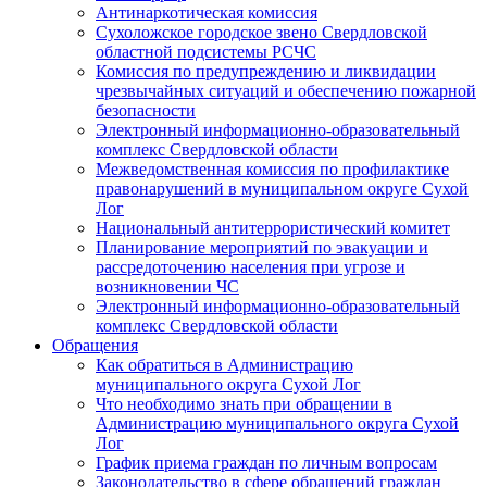
Антинаркотическая комиссия
Сухоложское городское звено Свердловской
областной подсистемы РСЧС
Комиссия по предупреждению и ликвидации
чрезвычайных ситуаций и обеспечению пожарной
безопасности
Электронный информационно-образовательный
комплекс Cвердловской области
Межведомственная комиссия по профилактике
правонарушений в муниципальном округе Сухой
Лог
Национальный антитеррористический комитет
Планирование мероприятий по эвакуации и
рассредоточению населения при угрозе и
возникновении ЧС
Электронный информационно-образовательный
комплекс Свердловской области
Обращения
Как обратиться в Администрацию
муниципального округа Сухой Лог
Что необходимо знать при обращении в
Администрацию муниципального округа Сухой
Лог
График приема граждан по личным вопросам
Законодательство в сфере обращений граждан