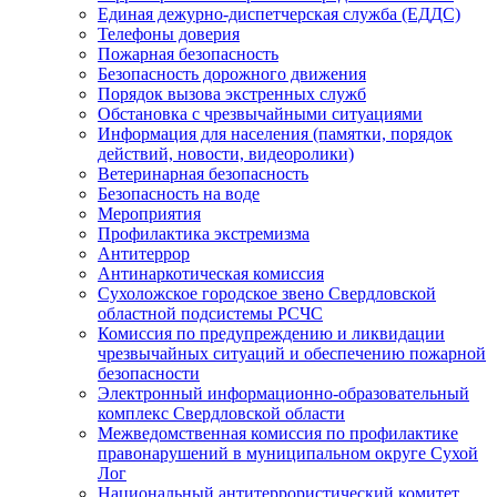
Единая дежурно-диспетчерская служба (ЕДДС)
Телефоны доверия
Пожарная безопасность
Безопасность дорожного движения
Порядок вызова экстренных служб
Обстановка с чрезвычайными ситуациями
Информация для населения (памятки, порядок
действий, новости, видеоролики)
Ветеринарная безопасность
Безопасность на воде
Мероприятия
Профилактика экстремизма
Антитеррор
Антинаркотическая комиссия
Сухоложское городское звено Свердловской
областной подсистемы РСЧС
Комиссия по предупреждению и ликвидации
чрезвычайных ситуаций и обеспечению пожарной
безопасности
Электронный информационно-образовательный
комплекс Cвердловской области
Межведомственная комиссия по профилактике
правонарушений в муниципальном округе Сухой
Лог
Национальный антитеррористический комитет