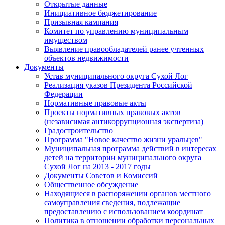
Открытые данные
Инициативное бюджетирование
Призывная кампания
Комитет по управлению муниципальным
имуществом
Выявление правообладателей ранее учтенных
объектов недвижимости
Документы
Устав муниципального округа Сухой Лог
Реализация указов Президента Российской
Федерации
Нормативные правовые акты
Проекты нормативных правовых актов
(независимая антикоррупционная экспертиза)
Градостроительство
Программа "Новое качество жизни уральцев"
Муниципальная программа действий в интересах
детей на территории муниципального округа
Сухой Лог на 2013 - 2017 годы
Документы Советов и Комиссий
Общественное обсуждение
Находящиеся в распоряжении органов местного
самоуправления сведения, подлежащие
предоставлению с использованием координат
Политика в отношении обработки персональных