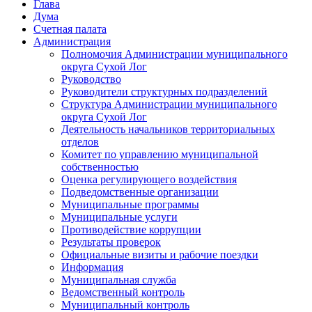
Глава
Дума
Счетная палата
Администрация
Полномочия Администрации муниципального
округа Сухой Лог
Руководство
Руководители структурных подразделений
Структура Администрации муниципального
округа Сухой Лог
Деятельность начальников территориальных
отделов
Комитет по управлению муниципальной
собственностью
Оценка регулирующего воздействия
Подведомственные организации
Муниципальные программы
Муниципальные услуги
Противодействие коррупции
Результаты проверок
Официальные визиты и рабочие поездки
Информация
Муниципальная служба
Ведомственный контроль
Муниципальный контроль