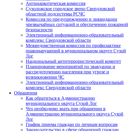
Антинаркотическая комиссия
Сухоложское городское звено Свердловской
областной подсистемы РСЧС
Комиссия по предупреждению и ликвидации
чрезвычайных ситуаций и обеспечению пожарной
безопасности
Электронный информационно-образовательный
комплекс Cвердловской области
Межведомственная комиссия по профилактике
правонарушений в муниципальном округе Сухой
Лог
Национальный антитеррористический комитет
Планирование мероприятий по эвакуации и
рассредоточению населения при угрозе и
возникновении ЧС
Электронный информационно-образовательный
комплекс Свердловской области
Обращения
Как обратиться в Администрацию
муниципального округа Сухой Лог
Что необходимо знать при обращении в
Администрацию муниципального округа Сухой
Лог
График приема граждан по личным вопросам
Законодательство в сфере обращений граждан