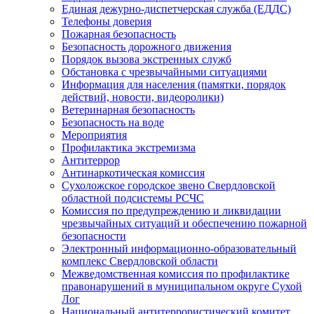
Единая дежурно-диспетчерская служба (ЕДДС)
Телефоны доверия
Пожарная безопасность
Безопасность дорожного движения
Порядок вызова экстренных служб
Обстановка с чрезвычайными ситуациями
Информация для населения (памятки, порядок
действий, новости, видеоролики)
Ветеринарная безопасность
Безопасность на воде
Мероприятия
Профилактика экстремизма
Антитеррор
Антинаркотическая комиссия
Сухоложское городское звено Свердловской
областной подсистемы РСЧС
Комиссия по предупреждению и ликвидации
чрезвычайных ситуаций и обеспечению пожарной
безопасности
Электронный информационно-образовательный
комплекс Cвердловской области
Межведомственная комиссия по профилактике
правонарушений в муниципальном округе Сухой
Лог
Национальный антитеррористический комитет