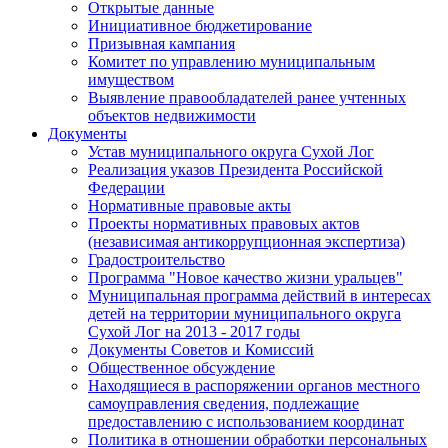
Открытые данные
Инициативное бюджетирование
Призывная кампания
Комитет по управлению муниципальным
имуществом
Выявление правообладателей ранее учтенных
объектов недвижимости
Документы
Устав муниципального округа Сухой Лог
Реализация указов Президента Российской
Федерации
Нормативные правовые акты
Проекты нормативных правовых актов
(независимая антикоррупционная экспертиза)
Градостроительство
Программа "Новое качество жизни уральцев"
Муниципальная программа действий в интересах
детей на территории муниципального округа
Сухой Лог на 2013 - 2017 годы
Документы Советов и Комиссий
Общественное обсуждение
Находящиеся в распоряжении органов местного
самоуправления сведения, подлежащие
предоставлению с использованием координат
Политика в отношении обработки персональных