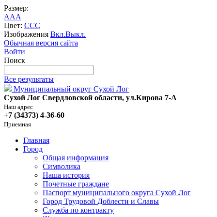
Размер:
A
A
A
Цвет:
C
C
C
Изображения
Вкл.
Выкл.
Обычная версия сайта
Войти
Поиск
Все результаты
Муниципальный округ Сухой Лог
Сухой Лог Свердловской области, ул.Кирова 7-А
Наш адрес
+7 (34373) 4-36-60
Приемная
Главная
Город
Общая информация
Символика
Наша история
Почетные граждане
Паспорт муниципального округа Сухой Лог
Город Трудовой Доблести и Славы
Служба по контракту