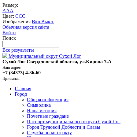
Размер:
A
A
A
Цвет:
C
C
C
Изображения
Вкл.
Выкл.
Обычная версия сайта
Войти
Поиск
Все результаты
Муниципальный округ Сухой Лог
Сухой Лог Свердловской области, ул.Кирова 7-А
Наш адрес
+7 (34373) 4-36-60
Приемная
Главная
Город
Общая информация
Символика
Наша история
Почетные граждане
Паспорт муниципального округа Сухой Лог
Город Трудовой Доблести и Славы
Служба по контракту