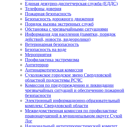
Единая дежурно-диспетчерская служба (ЕДДС)
Телефоны доверия
Пожарная безопасность
Безопасность дорожного движения
Порядок вызова экстренных служб
Обстановка с чрезвычайными ситуациями
Информация для населения (памятки, порядок
действий, новости, видеоролики)
Ветеринарная безопасность
Безопасность на воде
Мероприятия
Профилактика экстремизма
Антитеррор
Антинаркотическая комиссия
Сухоложское городское звено Свердловской
областной подсистемы РСЧС
Комиссия по предупреждению и ликвидации
чрезвычайных ситуаций и обеспечению пожарной
безопасности
Электронный информационно-образовательный
комплекс Cвердловской области
Межведомственная комиссия по профилактике
правонарушений в муниципальном округе Сухой
Лог
Национальный антитеррористический комитет