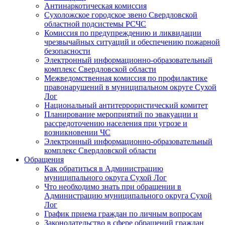
Антинаркотическая комиссия
Сухоложское городское звено Свердловской
областной подсистемы РСЧС
Комиссия по предупреждению и ликвидации
чрезвычайных ситуаций и обеспечению пожарной
безопасности
Электронный информационно-образовательный
комплекс Cвердловской области
Межведомственная комиссия по профилактике
правонарушений в муниципальном округе Сухой
Лог
Национальный антитеррористический комитет
Планирование мероприятий по эвакуации и
рассредоточению населения при угрозе и
возникновении ЧС
Электронный информационно-образовательный
комплекс Свердловской области
Обращения
Как обратиться в Администрацию
муниципального округа Сухой Лог
Что необходимо знать при обращении в
Администрацию муниципального округа Сухой
Лог
График приема граждан по личным вопросам
Законодательство в сфере обращений граждан