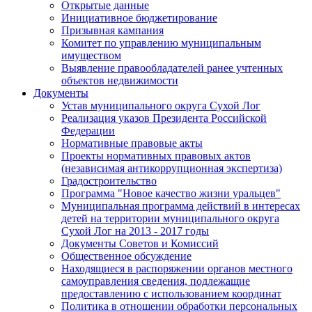
Открытые данные
Инициативное бюджетирование
Призывная кампания
Комитет по управлению муниципальным
имуществом
Выявление правообладателей ранее учтенных
объектов недвижимости
Документы
Устав муниципального округа Сухой Лог
Реализация указов Президента Российской
Федерации
Нормативные правовые акты
Проекты нормативных правовых актов
(независимая антикоррупционная экспертиза)
Градостроительство
Программа "Новое качество жизни уральцев"
Муниципальная программа действий в интересах
детей на территории муниципального округа
Сухой Лог на 2013 - 2017 годы
Документы Советов и Комиссий
Общественное обсуждение
Находящиеся в распоряжении органов местного
самоуправления сведения, подлежащие
предоставлению с использованием координат
Политика в отношении обработки персональных