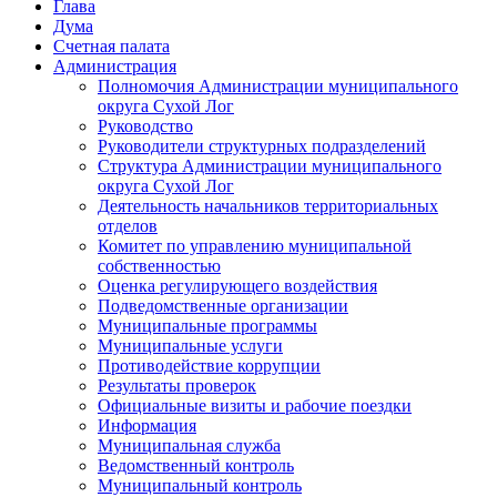
Глава
Дума
Счетная палата
Администрация
Полномочия Администрации муниципального
округа Сухой Лог
Руководство
Руководители структурных подразделений
Структура Администрации муниципального
округа Сухой Лог
Деятельность начальников территориальных
отделов
Комитет по управлению муниципальной
собственностью
Оценка регулирующего воздействия
Подведомственные организации
Муниципальные программы
Муниципальные услуги
Противодействие коррупции
Результаты проверок
Официальные визиты и рабочие поездки
Информация
Муниципальная служба
Ведомственный контроль
Муниципальный контроль