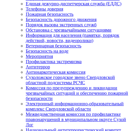
Единая дежурно-диспетчерская служба (ЕДДС)
Телефоны доверия
Пожарная безопасность
Безопасность дорожного движения
Порядок вызова экстренных служб
Обстановка с чрезвычайными ситуациями
Информация для населения (памятки, порядок
действий, новости, видеоролики)
Ветеринарная безопасность
Безопасность на воде
Мероприятия
Профилактика экстремизма
Антитеррор
Антинаркотическая комиссия
Сухоложское городское звено Свердловской
областной подсистемы РСЧС
Комиссия по предупреждению и ликвидации
чрезвычайных ситуаций и обеспечению пожарной
безопасности
Электронный информационно-образовательный
комплекс Cвердловской области
Межведомственная комиссия по профилактике
правонарушений в муниципальном округе Сухой
Лог
Национальный антитеррористический комитет