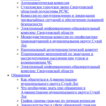
Антинаркотическая комиссия
Сухоложское городское звено Свердловской
областной подсистемы РСЧС
Комиссия по предупреждению и ликвидации
чрезвычайных ситуаций и обеспечению пожарной
безопасности
Электронный информационно-образовательный
комплекс Cвердловской области
Межведомственная комиссия по профилактике
правонарушений в муниципальном округе Сухой
Лог
Национальный антитеррористический комитет
Планирование мероприятий по эвакуации и
рассредоточению населения при угрозе и
возникновении ЧС
Электронный информационно-образовательный
комплекс Свердловской области
Обращения
Как обратиться в Администрацию
муниципального округа Сухой Лог
Что необходимо знать при обращении в
Администрацию муниципального округа Сухой
Лог
График приема граждан по личным вопросам
Законодательство в сфере обращений граждан