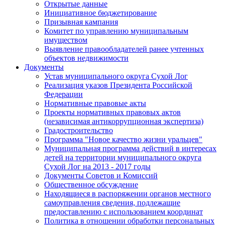
Открытые данные
Инициативное бюджетирование
Призывная кампания
Комитет по управлению муниципальным
имуществом
Выявление правообладателей ранее учтенных
объектов недвижимости
Документы
Устав муниципального округа Сухой Лог
Реализация указов Президента Российской
Федерации
Нормативные правовые акты
Проекты нормативных правовых актов
(независимая антикоррупционная экспертиза)
Градостроительство
Программа "Новое качество жизни уральцев"
Муниципальная программа действий в интересах
детей на территории муниципального округа
Сухой Лог на 2013 - 2017 годы
Документы Советов и Комиссий
Общественное обсуждение
Находящиеся в распоряжении органов местного
самоуправления сведения, подлежащие
предоставлению с использованием координат
Политика в отношении обработки персональных