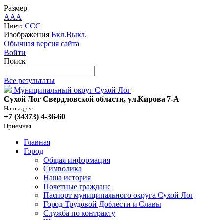
Размер:
A
A
A
Цвет:
C
C
C
Изображения
Вкл.
Выкл.
Обычная версия сайта
Войти
Поиск
Все результаты
Муниципальный округ Сухой Лог
Сухой Лог Свердловской области, ул.Кирова 7-А
Наш адрес
+7 (34373) 4-36-60
Приемная
Главная
Город
Общая информация
Символика
Наша история
Почетные граждане
Паспорт муниципального округа Сухой Лог
Город Трудовой Доблести и Славы
Служба по контракту