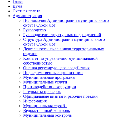
Глава
Дума
Счетная палата
Администрация
Полномочия Администрации муниципального
округа Сухой Лог
Руководство
Руководители структурных подразделений
Структура Администрации муниципального
округа Сухой Лог
Деятельность начальников территориальных
отделов
Комитет по управлению муниципальной
собственностью
Оценка регулирующего воздействия
Подведомственные организации
Муниципальные программы
Муниципальные услуги
Противодействие коррупции
Результаты проверок
Официальные визиты и рабочие поездки
Информация
Муниципальная служба
Ведомственный контроль
Муниципальный контроль