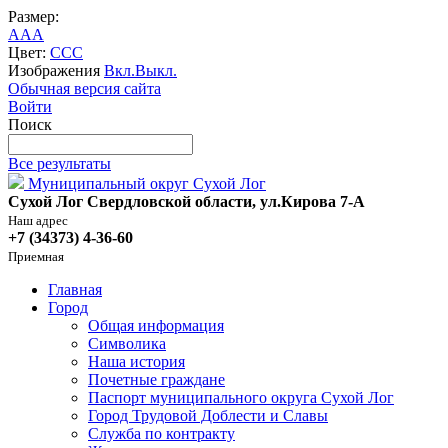
Размер:
A
A
A
Цвет:
C
C
C
Изображения
Вкл.
Выкл.
Обычная версия сайта
Войти
Поиск
Все результаты
Муниципальный округ Сухой Лог
Сухой Лог Свердловской области, ул.Кирова 7-А
Наш адрес
+7 (34373) 4-36-60
Приемная
Главная
Город
Общая информация
Символика
Наша история
Почетные граждане
Паспорт муниципального округа Сухой Лог
Город Трудовой Доблести и Славы
Служба по контракту