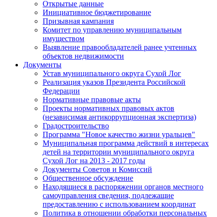
Открытые данные
Инициативное бюджетирование
Призывная кампания
Комитет по управлению муниципальным
имуществом
Выявление правообладателей ранее учтенных
объектов недвижимости
Документы
Устав муниципального округа Сухой Лог
Реализация указов Президента Российской
Федерации
Нормативные правовые акты
Проекты нормативных правовых актов
(независимая антикоррупционная экспертиза)
Градостроительство
Программа "Новое качество жизни уральцев"
Муниципальная программа действий в интересах
детей на территории муниципального округа
Сухой Лог на 2013 - 2017 годы
Документы Советов и Комиссий
Общественное обсуждение
Находящиеся в распоряжении органов местного
самоуправления сведения, подлежащие
предоставлению с использованием координат
Политика в отношении обработки персональных