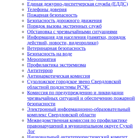
Единая дежурно-диспетчерская служба (ЕДДС)
Телефоны доверия
Пожарная безопасность
Безопасность дорожного движения
Порядок вызова экстренных служб
Обстановка с чрезвычайными ситуациями
Информация для населения (памятки, порядок
действий, новости, видеоролики)
Ветеринарная безопасность
Безопасность на воде
Мероприятия
Профилактика экстремизма
Антитеррор
Антинаркотическая комиссия
Сухоложское городское звено Свердловской
областной подсистемы РСЧС
Комиссия по предупреждению и ликвидации
чрезвычайных ситуаций и обеспечению пожарной
безопасности
Электронный информационно-образовательный
комплекс Cвердловской области
Межведомственная комиссия по профилактике
правонарушений в муниципальном округе Сухой
Лог
Национальный антитеррористический комитет