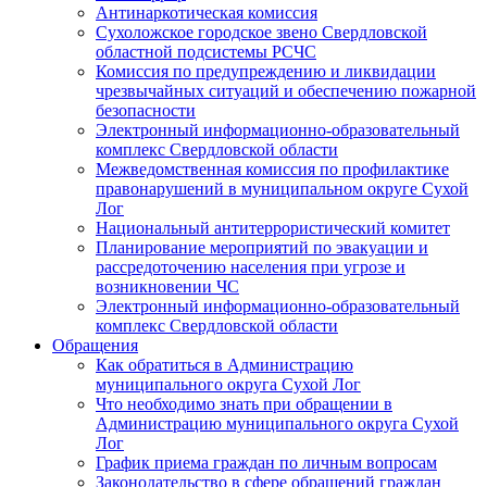
Антинаркотическая комиссия
Сухоложское городское звено Свердловской
областной подсистемы РСЧС
Комиссия по предупреждению и ликвидации
чрезвычайных ситуаций и обеспечению пожарной
безопасности
Электронный информационно-образовательный
комплекс Cвердловской области
Межведомственная комиссия по профилактике
правонарушений в муниципальном округе Сухой
Лог
Национальный антитеррористический комитет
Планирование мероприятий по эвакуации и
рассредоточению населения при угрозе и
возникновении ЧС
Электронный информационно-образовательный
комплекс Свердловской области
Обращения
Как обратиться в Администрацию
муниципального округа Сухой Лог
Что необходимо знать при обращении в
Администрацию муниципального округа Сухой
Лог
График приема граждан по личным вопросам
Законодательство в сфере обращений граждан