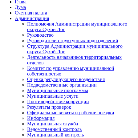
Глава
Дума
Счетная палата
Администрация
Полномочия Администрации муниципального
округа Сухой Лог
Руководство
Руководители структурных подразделений
Структура Администрации муниципального
округа Сухой Лог
Деятельность начальников территориальных
отделов
Комитет по управлению муниципальной
собственностью
Оценка регулирующего воздействия
Подведомственные организации
Муниципальные программы
Муниципальные услуги
Противодействие коррупции
Результаты проверок
Официальные визиты и рабочие поездки
Информация
Муниципальная служба
Ведомственный контроль
Муниципальный контроль