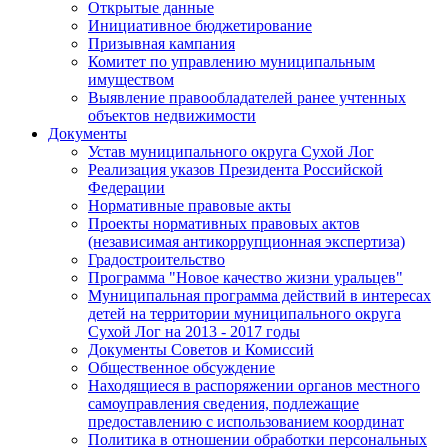
Открытые данные
Инициативное бюджетирование
Призывная кампания
Комитет по управлению муниципальным
имуществом
Выявление правообладателей ранее учтенных
объектов недвижимости
Документы
Устав муниципального округа Сухой Лог
Реализация указов Президента Российской
Федерации
Нормативные правовые акты
Проекты нормативных правовых актов
(независимая антикоррупционная экспертиза)
Градостроительство
Программа "Новое качество жизни уральцев"
Муниципальная программа действий в интересах
детей на территории муниципального округа
Сухой Лог на 2013 - 2017 годы
Документы Советов и Комиссий
Общественное обсуждение
Находящиеся в распоряжении органов местного
самоуправления сведения, подлежащие
предоставлению с использованием координат
Политика в отношении обработки персональных