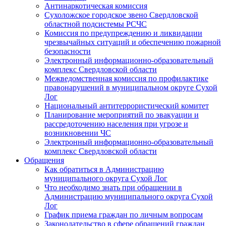
Антинаркотическая комиссия
Сухоложское городское звено Свердловской
областной подсистемы РСЧС
Комиссия по предупреждению и ликвидации
чрезвычайных ситуаций и обеспечению пожарной
безопасности
Электронный информационно-образовательный
комплекс Cвердловской области
Межведомственная комиссия по профилактике
правонарушений в муниципальном округе Сухой
Лог
Национальный антитеррористический комитет
Планирование мероприятий по эвакуации и
рассредоточению населения при угрозе и
возникновении ЧС
Электронный информационно-образовательный
комплекс Свердловской области
Обращения
Как обратиться в Администрацию
муниципального округа Сухой Лог
Что необходимо знать при обращении в
Администрацию муниципального округа Сухой
Лог
График приема граждан по личным вопросам
Законодательство в сфере обращений граждан