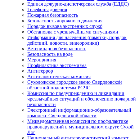
Единая дежурно-диспетчерская служба (ЕДДС)
Телефоны доверия
Пожарная безопасность
Безопасность дорожного движения
Порядок вызова экстренных служб
Обстановка с чрезвычайными ситуациями
Информация для населения (памятки, порядок
действий, новости, видеоролики)
Ветеринарная безопасность
Безопасность на воде
Мероприятия
Профилактика экстремизма
Антитеррор
Антинаркотическая комиссия
Сухоложское городское звено Свердловской
областной подсистемы РСЧС
Комиссия по предупреждению и ликвидации
чрезвычайных ситуаций и обеспечению пожарной
безопасности
Электронный информационно-образовательный
комплекс Cвердловской области
Межведомственная комиссия по профилактике
правонарушений в муниципальном округе Сухой
Лог
Национальный антитеррористический комитет