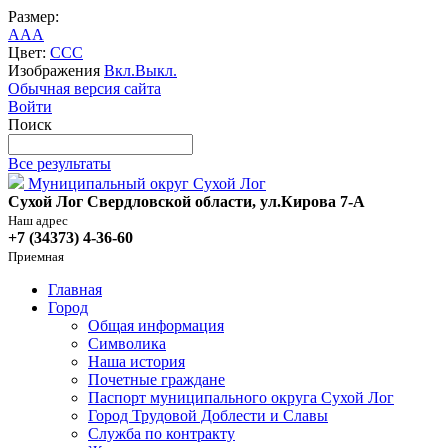
Размер:
A
A
A
Цвет:
C
C
C
Изображения
Вкл.
Выкл.
Обычная версия сайта
Войти
Поиск
Все результаты
Муниципальный округ Сухой Лог
Сухой Лог Свердловской области, ул.Кирова 7-А
Наш адрес
+7 (34373) 4-36-60
Приемная
Главная
Город
Общая информация
Символика
Наша история
Почетные граждане
Паспорт муниципального округа Сухой Лог
Город Трудовой Доблести и Славы
Служба по контракту