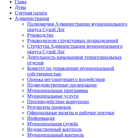
Глава
Дума
Счетная палата
Администрация
Полномочия Администрации муниципального
округа Сухой Лог
Руководство
Руководители структурных подразделений
Структура Администрации муниципального
округа Сухой Лог
Деятельность начальников территориальных
отделов
Комитет по управлению муниципальной
собственностью
Оценка регулирующего воздействия
Подведомственные организации
Муниципальные программы
Муниципальные услуги
Противодействие коррупции
Результаты проверок
Официальные визиты и рабочие поездки
Информация
Муниципальная служба
Ведомственный контроль
Муниципальный контроль