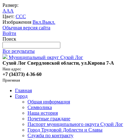
Размер:
A
A
A
Цвет:
C
C
C
Изображения
Вкл.
Выкл.
Обычная версия сайта
Войти
Поиск
Все результаты
Муниципальный округ Сухой Лог
Сухой Лог Свердловской области, ул.Кирова 7-А
Наш адрес
+7 (34373) 4-36-60
Приемная
Главная
Город
Общая информация
Символика
Наша история
Почетные граждане
Паспорт муниципального округа Сухой Лог
Город Трудовой Доблести и Славы
Служба по контракту