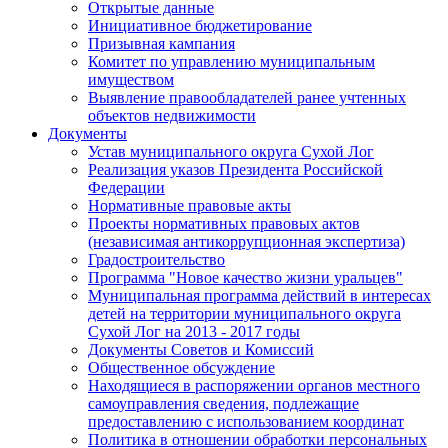
Открытые данные
Инициативное бюджетирование
Призывная кампания
Комитет по управлению муниципальным
имуществом
Выявление правообладателей ранее учтенных
объектов недвижимости
Документы
Устав муниципального округа Сухой Лог
Реализация указов Президента Российской
Федерации
Нормативные правовые акты
Проекты нормативных правовых актов
(независимая антикоррупционная экспертиза)
Градостроительство
Программа "Новое качество жизни уральцев"
Муниципальная программа действий в интересах
детей на территории муниципального округа
Сухой Лог на 2013 - 2017 годы
Документы Советов и Комиссий
Общественное обсуждение
Находящиеся в распоряжении органов местного
самоуправления сведения, подлежащие
предоставлению с использованием координат
Политика в отношении обработки персональных