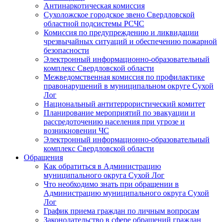
Антинаркотическая комиссия
Сухоложское городское звено Свердловской
областной подсистемы РСЧС
Комиссия по предупреждению и ликвидации
чрезвычайных ситуаций и обеспечению пожарной
безопасности
Электронный информационно-образовательный
комплекс Cвердловской области
Межведомственная комиссия по профилактике
правонарушений в муниципальном округе Сухой
Лог
Национальный антитеррористический комитет
Планирование мероприятий по эвакуации и
рассредоточению населения при угрозе и
возникновении ЧС
Электронный информационно-образовательный
комплекс Свердловской области
Обращения
Как обратиться в Администрацию
муниципального округа Сухой Лог
Что необходимо знать при обращении в
Администрацию муниципального округа Сухой
Лог
График приема граждан по личным вопросам
Законодательство в сфере обращений граждан