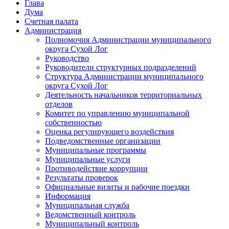
Глава
Дума
Счетная палата
Администрация
Полномочия Администрации муниципального
округа Сухой Лог
Руководство
Руководители структурных подразделений
Структура Администрации муниципального
округа Сухой Лог
Деятельность начальников территориальных
отделов
Комитет по управлению муниципальной
собственностью
Оценка регулирующего воздействия
Подведомственные организации
Муниципальные программы
Муниципальные услуги
Противодействие коррупции
Результаты проверок
Официальные визиты и рабочие поездки
Информация
Муниципальная служба
Ведомственный контроль
Муниципальный контроль