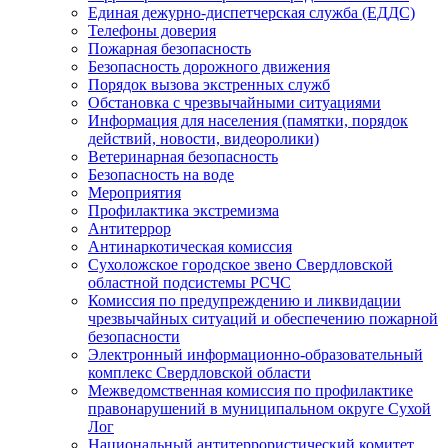
Единая дежурно-диспетчерская служба (ЕДДС)
Телефоны доверия
Пожарная безопасность
Безопасность дорожного движения
Порядок вызова экстренных служб
Обстановка с чрезвычайными ситуациями
Информация для населения (памятки, порядок
действий, новости, видеоролики)
Ветеринарная безопасность
Безопасность на воде
Мероприятия
Профилактика экстремизма
Антитеррор
Антинаркотическая комиссия
Сухоложское городское звено Свердловской
областной подсистемы РСЧС
Комиссия по предупреждению и ликвидации
чрезвычайных ситуаций и обеспечению пожарной
безопасности
Электронный информационно-образовательный
комплекс Cвердловской области
Межведомственная комиссия по профилактике
правонарушений в муниципальном округе Сухой
Лог
Национальный антитеррористический комитет