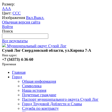
Размер:
A
A
A
Цвет:
C
C
C
Изображения
Вкл.
Выкл.
Обычная версия сайта
Войти
Поиск
Все результаты
Муниципальный округ Сухой Лог
Сухой Лог Свердловской области, ул.Кирова 7-А
Наш адрес
+7 (34373) 4-36-60
Приемная
Главная
Город
Общая информация
Символика
Наша история
Почетные граждане
Паспорт муниципального округа Сухой Лог
Город Трудовой Доблести и Славы
Служба по контракту