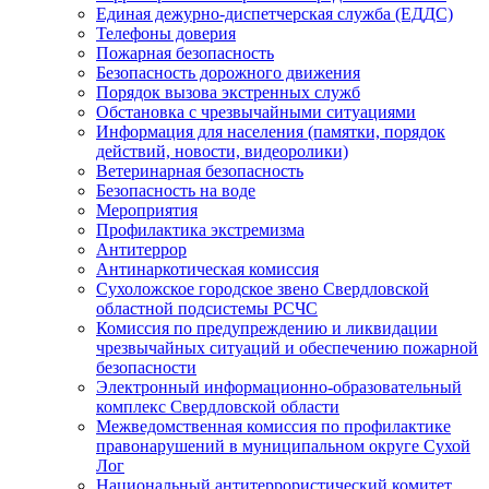
Единая дежурно-диспетчерская служба (ЕДДС)
Телефоны доверия
Пожарная безопасность
Безопасность дорожного движения
Порядок вызова экстренных служб
Обстановка с чрезвычайными ситуациями
Информация для населения (памятки, порядок
действий, новости, видеоролики)
Ветеринарная безопасность
Безопасность на воде
Мероприятия
Профилактика экстремизма
Антитеррор
Антинаркотическая комиссия
Сухоложское городское звено Свердловской
областной подсистемы РСЧС
Комиссия по предупреждению и ликвидации
чрезвычайных ситуаций и обеспечению пожарной
безопасности
Электронный информационно-образовательный
комплекс Cвердловской области
Межведомственная комиссия по профилактике
правонарушений в муниципальном округе Сухой
Лог
Национальный антитеррористический комитет