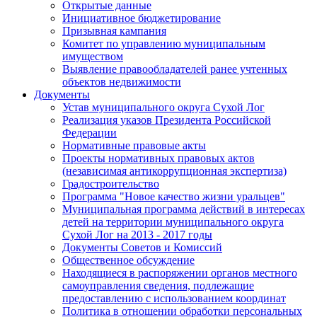
Открытые данные
Инициативное бюджетирование
Призывная кампания
Комитет по управлению муниципальным
имуществом
Выявление правообладателей ранее учтенных
объектов недвижимости
Документы
Устав муниципального округа Сухой Лог
Реализация указов Президента Российской
Федерации
Нормативные правовые акты
Проекты нормативных правовых актов
(независимая антикоррупционная экспертиза)
Градостроительство
Программа "Новое качество жизни уральцев"
Муниципальная программа действий в интересах
детей на территории муниципального округа
Сухой Лог на 2013 - 2017 годы
Документы Советов и Комиссий
Общественное обсуждение
Находящиеся в распоряжении органов местного
самоуправления сведения, подлежащие
предоставлению с использованием координат
Политика в отношении обработки персональных