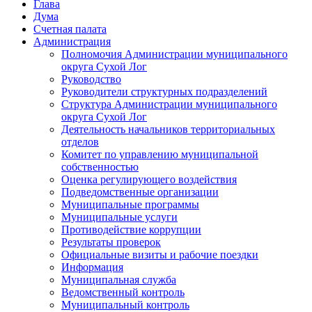
Глава
Дума
Счетная палата
Администрация
Полномочия Администрации муниципального
округа Сухой Лог
Руководство
Руководители структурных подразделений
Структура Администрации муниципального
округа Сухой Лог
Деятельность начальников территориальных
отделов
Комитет по управлению муниципальной
собственностью
Оценка регулирующего воздействия
Подведомственные организации
Муниципальные программы
Муниципальные услуги
Противодействие коррупции
Результаты проверок
Официальные визиты и рабочие поездки
Информация
Муниципальная служба
Ведомственный контроль
Муниципальный контроль