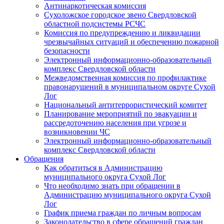
Антинаркотическая комиссия
Сухоложское городское звено Свердловской
областной подсистемы РСЧС
Комиссия по предупреждению и ликвидации
чрезвычайных ситуаций и обеспечению пожарной
безопасности
Электронный информационно-образовательный
комплекс Cвердловской области
Межведомственная комиссия по профилактике
правонарушений в муниципальном округе Сухой
Лог
Национальный антитеррористический комитет
Планирование мероприятий по эвакуации и
рассредоточению населения при угрозе и
возникновении ЧС
Электронный информационно-образовательный
комплекс Свердловской области
Обращения
Как обратиться в Администрацию
муниципального округа Сухой Лог
Что необходимо знать при обращении в
Администрацию муниципального округа Сухой
Лог
График приема граждан по личным вопросам
Законодательство в сфере обращений граждан