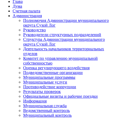
Глава
Дума
Счетная палата
Администрация
Полномочия Администрации муниципального
округа Сухой Лог
Руководство
Руководители структурных подразделений
Структура Администрации муниципального
округа Сухой Лог
Деятельность начальников территориальных
отделов
Комитет по управлению муниципальной
собственностью
Оценка регулирующего воздействия
Подведомственные организации
Муниципальные программы
Муниципальные услуги
Противодействие коррупции
Результаты проверок
Официальные визиты и рабочие поездки
Информация
Муниципальная служба
Ведомственный контроль
Муниципальный контроль