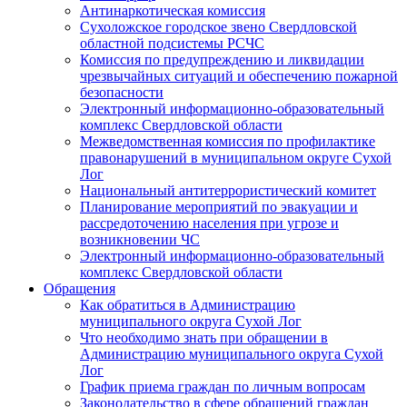
Антинаркотическая комиссия
Сухоложское городское звено Свердловской
областной подсистемы РСЧС
Комиссия по предупреждению и ликвидации
чрезвычайных ситуаций и обеспечению пожарной
безопасности
Электронный информационно-образовательный
комплекс Cвердловской области
Межведомственная комиссия по профилактике
правонарушений в муниципальном округе Сухой
Лог
Национальный антитеррористический комитет
Планирование мероприятий по эвакуации и
рассредоточению населения при угрозе и
возникновении ЧС
Электронный информационно-образовательный
комплекс Свердловской области
Обращения
Как обратиться в Администрацию
муниципального округа Сухой Лог
Что необходимо знать при обращении в
Администрацию муниципального округа Сухой
Лог
График приема граждан по личным вопросам
Законодательство в сфере обращений граждан