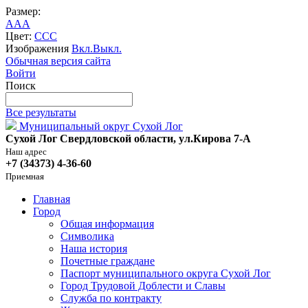
Размер:
A
A
A
Цвет:
C
C
C
Изображения
Вкл.
Выкл.
Обычная версия сайта
Войти
Поиск
Все результаты
Муниципальный округ Сухой Лог
Сухой Лог Свердловской области, ул.Кирова 7-А
Наш адрес
+7 (34373) 4-36-60
Приемная
Главная
Город
Общая информация
Символика
Наша история
Почетные граждане
Паспорт муниципального округа Сухой Лог
Город Трудовой Доблести и Славы
Служба по контракту