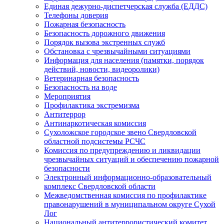
Единая дежурно-диспетчерская служба (ЕДДС)
Телефоны доверия
Пожарная безопасность
Безопасность дорожного движения
Порядок вызова экстренных служб
Обстановка с чрезвычайными ситуациями
Информация для населения (памятки, порядок
действий, новости, видеоролики)
Ветеринарная безопасность
Безопасность на воде
Мероприятия
Профилактика экстремизма
Антитеррор
Антинаркотическая комиссия
Сухоложское городское звено Свердловской
областной подсистемы РСЧС
Комиссия по предупреждению и ликвидации
чрезвычайных ситуаций и обеспечению пожарной
безопасности
Электронный информационно-образовательный
комплекс Cвердловской области
Межведомственная комиссия по профилактике
правонарушений в муниципальном округе Сухой
Лог
Национальный антитеррористический комитет