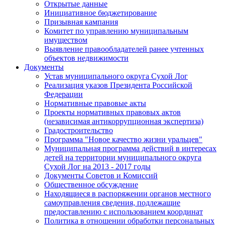
Открытые данные
Инициативное бюджетирование
Призывная кампания
Комитет по управлению муниципальным
имуществом
Выявление правообладателей ранее учтенных
объектов недвижимости
Документы
Устав муниципального округа Сухой Лог
Реализация указов Президента Российской
Федерации
Нормативные правовые акты
Проекты нормативных правовых актов
(независимая антикоррупционная экспертиза)
Градостроительство
Программа "Новое качество жизни уральцев"
Муниципальная программа действий в интересах
детей на территории муниципального округа
Сухой Лог на 2013 - 2017 годы
Документы Советов и Комиссий
Общественное обсуждение
Находящиеся в распоряжении органов местного
самоуправления сведения, подлежащие
предоставлению с использованием координат
Политика в отношении обработки персональных