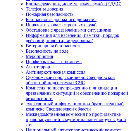
Единая дежурно-диспетчерская служба (ЕДДС)
Телефоны доверия
Пожарная безопасность
Безопасность дорожного движения
Порядок вызова экстренных служб
Обстановка с чрезвычайными ситуациями
Информация для населения (памятки, порядок
действий, новости, видеоролики)
Ветеринарная безопасность
Безопасность на воде
Мероприятия
Профилактика экстремизма
Антитеррор
Антинаркотическая комиссия
Сухоложское городское звено Свердловской
областной подсистемы РСЧС
Комиссия по предупреждению и ликвидации
чрезвычайных ситуаций и обеспечению пожарной
безопасности
Электронный информационно-образовательный
комплекс Cвердловской области
Межведомственная комиссия по профилактике
правонарушений в муниципальном округе Сухой
Лог
Национальный антитеррористический комитет