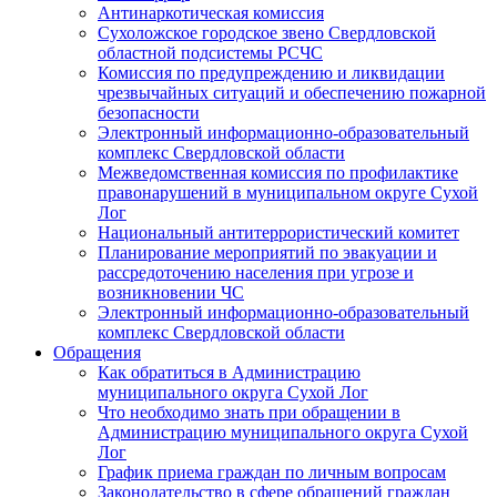
Антинаркотическая комиссия
Сухоложское городское звено Свердловской
областной подсистемы РСЧС
Комиссия по предупреждению и ликвидации
чрезвычайных ситуаций и обеспечению пожарной
безопасности
Электронный информационно-образовательный
комплекс Cвердловской области
Межведомственная комиссия по профилактике
правонарушений в муниципальном округе Сухой
Лог
Национальный антитеррористический комитет
Планирование мероприятий по эвакуации и
рассредоточению населения при угрозе и
возникновении ЧС
Электронный информационно-образовательный
комплекс Свердловской области
Обращения
Как обратиться в Администрацию
муниципального округа Сухой Лог
Что необходимо знать при обращении в
Администрацию муниципального округа Сухой
Лог
График приема граждан по личным вопросам
Законодательство в сфере обращений граждан