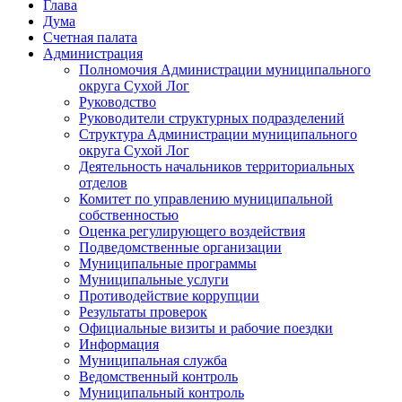
Глава
Дума
Счетная палата
Администрация
Полномочия Администрации муниципального
округа Сухой Лог
Руководство
Руководители структурных подразделений
Структура Администрации муниципального
округа Сухой Лог
Деятельность начальников территориальных
отделов
Комитет по управлению муниципальной
собственностью
Оценка регулирующего воздействия
Подведомственные организации
Муниципальные программы
Муниципальные услуги
Противодействие коррупции
Результаты проверок
Официальные визиты и рабочие поездки
Информация
Муниципальная служба
Ведомственный контроль
Муниципальный контроль