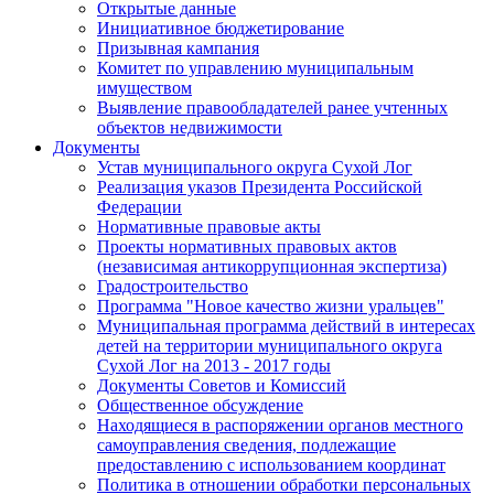
Открытые данные
Инициативное бюджетирование
Призывная кампания
Комитет по управлению муниципальным
имуществом
Выявление правообладателей ранее учтенных
объектов недвижимости
Документы
Устав муниципального округа Сухой Лог
Реализация указов Президента Российской
Федерации
Нормативные правовые акты
Проекты нормативных правовых актов
(независимая антикоррупционная экспертиза)
Градостроительство
Программа "Новое качество жизни уральцев"
Муниципальная программа действий в интересах
детей на территории муниципального округа
Сухой Лог на 2013 - 2017 годы
Документы Советов и Комиссий
Общественное обсуждение
Находящиеся в распоряжении органов местного
самоуправления сведения, подлежащие
предоставлению с использованием координат
Политика в отношении обработки персональных