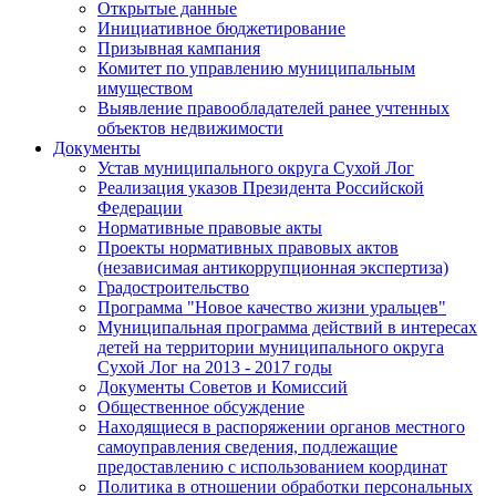
Открытые данные
Инициативное бюджетирование
Призывная кампания
Комитет по управлению муниципальным
имуществом
Выявление правообладателей ранее учтенных
объектов недвижимости
Документы
Устав муниципального округа Сухой Лог
Реализация указов Президента Российской
Федерации
Нормативные правовые акты
Проекты нормативных правовых актов
(независимая антикоррупционная экспертиза)
Градостроительство
Программа "Новое качество жизни уральцев"
Муниципальная программа действий в интересах
детей на территории муниципального округа
Сухой Лог на 2013 - 2017 годы
Документы Советов и Комиссий
Общественное обсуждение
Находящиеся в распоряжении органов местного
самоуправления сведения, подлежащие
предоставлению с использованием координат
Политика в отношении обработки персональных