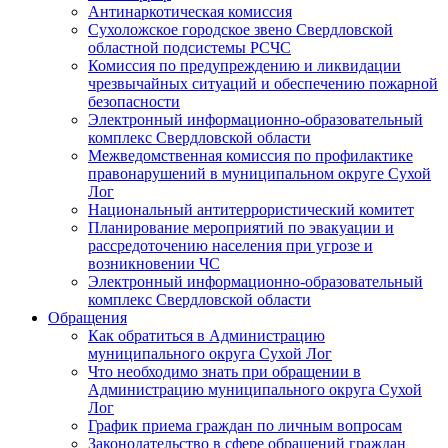
Антинаркотическая комиссия
Сухоложское городское звено Свердловской
областной подсистемы РСЧС
Комиссия по предупреждению и ликвидации
чрезвычайных ситуаций и обеспечению пожарной
безопасности
Электронный информационно-образовательный
комплекс Cвердловской области
Межведомственная комиссия по профилактике
правонарушений в муниципальном округе Сухой
Лог
Национальный антитеррористический комитет
Планирование мероприятий по эвакуации и
рассредоточению населения при угрозе и
возникновении ЧС
Электронный информационно-образовательный
комплекс Свердловской области
Обращения
Как обратиться в Администрацию
муниципального округа Сухой Лог
Что необходимо знать при обращении в
Администрацию муниципального округа Сухой
Лог
График приема граждан по личным вопросам
Законодательство в сфере обращений граждан