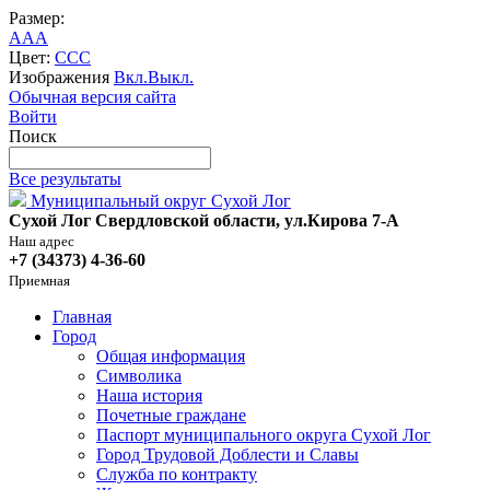
Размер:
A
A
A
Цвет:
C
C
C
Изображения
Вкл.
Выкл.
Обычная версия сайта
Войти
Поиск
Все результаты
Муниципальный округ Сухой Лог
Сухой Лог Свердловской области, ул.Кирова 7-А
Наш адрес
+7 (34373) 4-36-60
Приемная
Главная
Город
Общая информация
Символика
Наша история
Почетные граждане
Паспорт муниципального округа Сухой Лог
Город Трудовой Доблести и Славы
Служба по контракту