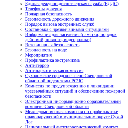
Единая дежурно-диспетчерская служба (ЕДДС)
Телефоны доверия
Пожарная безопасность
Безопасность дорожного движения
Порядок вызова экстренных служб
Обстановка с чрезвычайными ситуациями
Информация для населения (памятки, порядок
действий, новости, видеоролики)
Ветеринарная безопасность
Безопасность на воде
Мероприятия
Профилактика экстремизма
Антитеррор
Антинаркотическая комиссия
Сухоложское городское звено Свердловской
областной подсистемы РСЧС
Комиссия по предупреждению и ликвидации
чрезвычайных ситуаций и обеспечению пожарной
безопасности
Электронный информационно-образовательный
комплекс Cвердловской области
Межведомственная комиссия по профилактике
правонарушений в муниципальном округе Сухой
Лог
Национальный антитеррористический комитет