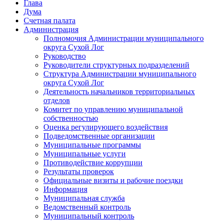
Глава
Дума
Счетная палата
Администрация
Полномочия Администрации муниципального
округа Сухой Лог
Руководство
Руководители структурных подразделений
Структура Администрации муниципального
округа Сухой Лог
Деятельность начальников территориальных
отделов
Комитет по управлению муниципальной
собственностью
Оценка регулирующего воздействия
Подведомственные организации
Муниципальные программы
Муниципальные услуги
Противодействие коррупции
Результаты проверок
Официальные визиты и рабочие поездки
Информация
Муниципальная служба
Ведомственный контроль
Муниципальный контроль