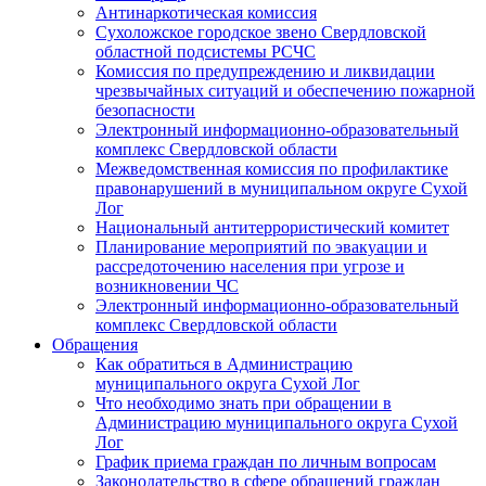
Антинаркотическая комиссия
Сухоложское городское звено Свердловской
областной подсистемы РСЧС
Комиссия по предупреждению и ликвидации
чрезвычайных ситуаций и обеспечению пожарной
безопасности
Электронный информационно-образовательный
комплекс Cвердловской области
Межведомственная комиссия по профилактике
правонарушений в муниципальном округе Сухой
Лог
Национальный антитеррористический комитет
Планирование мероприятий по эвакуации и
рассредоточению населения при угрозе и
возникновении ЧС
Электронный информационно-образовательный
комплекс Свердловской области
Обращения
Как обратиться в Администрацию
муниципального округа Сухой Лог
Что необходимо знать при обращении в
Администрацию муниципального округа Сухой
Лог
График приема граждан по личным вопросам
Законодательство в сфере обращений граждан