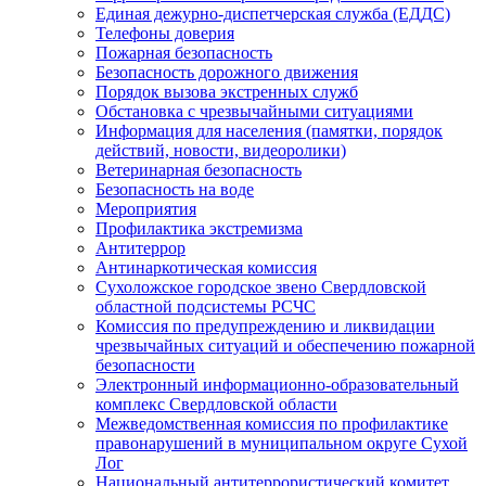
Единая дежурно-диспетчерская служба (ЕДДС)
Телефоны доверия
Пожарная безопасность
Безопасность дорожного движения
Порядок вызова экстренных служб
Обстановка с чрезвычайными ситуациями
Информация для населения (памятки, порядок
действий, новости, видеоролики)
Ветеринарная безопасность
Безопасность на воде
Мероприятия
Профилактика экстремизма
Антитеррор
Антинаркотическая комиссия
Сухоложское городское звено Свердловской
областной подсистемы РСЧС
Комиссия по предупреждению и ликвидации
чрезвычайных ситуаций и обеспечению пожарной
безопасности
Электронный информационно-образовательный
комплекс Cвердловской области
Межведомственная комиссия по профилактике
правонарушений в муниципальном округе Сухой
Лог
Национальный антитеррористический комитет