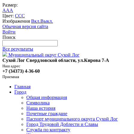
Размер:
A
A
A
Цвет:
C
C
C
Изображения
Вкл.
Выкл.
Обычная версия сайта
Войти
Поиск
Все результаты
Муниципальный округ Сухой Лог
Сухой Лог Свердловской области, ул.Кирова 7-А
Наш адрес
+7 (34373) 4-36-60
Приемная
Главная
Город
Общая информация
Символика
Наша история
Почетные граждане
Паспорт муниципального округа Сухой Лог
Город Трудовой Доблести и Славы
Служба по контракту