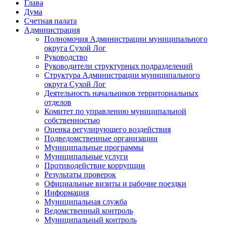
Глава
Дума
Счетная палата
Администрация
Полномочия Администрации муниципального
округа Сухой Лог
Руководство
Руководители структурных подразделений
Структура Администрации муниципального
округа Сухой Лог
Деятельность начальников территориальных
отделов
Комитет по управлению муниципальной
собственностью
Оценка регулирующего воздействия
Подведомственные организации
Муниципальные программы
Муниципальные услуги
Противодействие коррупции
Результаты проверок
Официальные визиты и рабочие поездки
Информация
Муниципальная служба
Ведомственный контроль
Муниципальный контроль