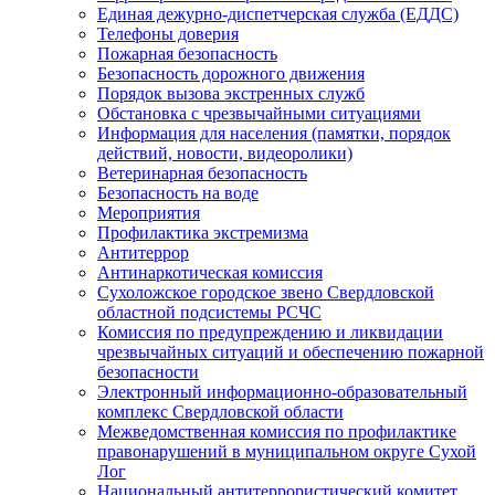
Единая дежурно-диспетчерская служба (ЕДДС)
Телефоны доверия
Пожарная безопасность
Безопасность дорожного движения
Порядок вызова экстренных служб
Обстановка с чрезвычайными ситуациями
Информация для населения (памятки, порядок
действий, новости, видеоролики)
Ветеринарная безопасность
Безопасность на воде
Мероприятия
Профилактика экстремизма
Антитеррор
Антинаркотическая комиссия
Сухоложское городское звено Свердловской
областной подсистемы РСЧС
Комиссия по предупреждению и ликвидации
чрезвычайных ситуаций и обеспечению пожарной
безопасности
Электронный информационно-образовательный
комплекс Cвердловской области
Межведомственная комиссия по профилактике
правонарушений в муниципальном округе Сухой
Лог
Национальный антитеррористический комитет