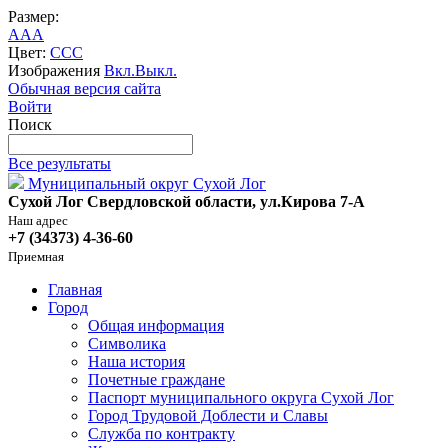
Размер:
A
A
A
Цвет:
C
C
C
Изображения
Вкл.
Выкл.
Обычная версия сайта
Войти
Поиск
Все результаты
Муниципальный округ Сухой Лог
Сухой Лог Свердловской области, ул.Кирова 7-А
Наш адрес
+7 (34373) 4-36-60
Приемная
Главная
Город
Общая информация
Символика
Наша история
Почетные граждане
Паспорт муниципального округа Сухой Лог
Город Трудовой Доблести и Славы
Служба по контракту