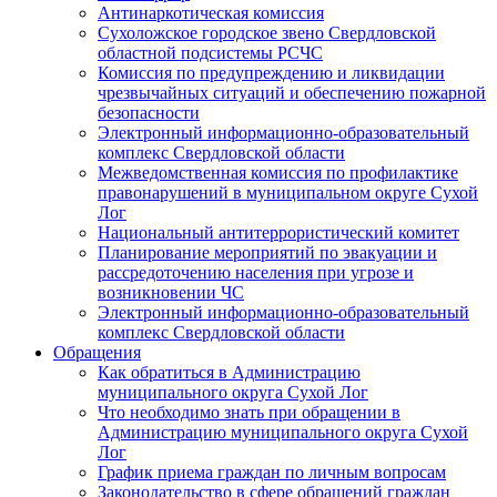
Антинаркотическая комиссия
Сухоложское городское звено Свердловской
областной подсистемы РСЧС
Комиссия по предупреждению и ликвидации
чрезвычайных ситуаций и обеспечению пожарной
безопасности
Электронный информационно-образовательный
комплекс Cвердловской области
Межведомственная комиссия по профилактике
правонарушений в муниципальном округе Сухой
Лог
Национальный антитеррористический комитет
Планирование мероприятий по эвакуации и
рассредоточению населения при угрозе и
возникновении ЧС
Электронный информационно-образовательный
комплекс Свердловской области
Обращения
Как обратиться в Администрацию
муниципального округа Сухой Лог
Что необходимо знать при обращении в
Администрацию муниципального округа Сухой
Лог
График приема граждан по личным вопросам
Законодательство в сфере обращений граждан