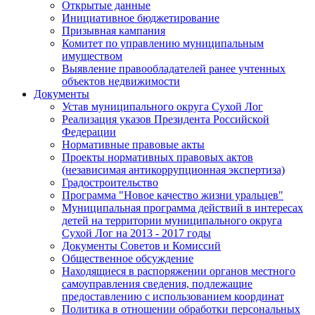
Открытые данные
Инициативное бюджетирование
Призывная кампания
Комитет по управлению муниципальным
имуществом
Выявление правообладателей ранее учтенных
объектов недвижимости
Документы
Устав муниципального округа Сухой Лог
Реализация указов Президента Российской
Федерации
Нормативные правовые акты
Проекты нормативных правовых актов
(независимая антикоррупционная экспертиза)
Градостроительство
Программа "Новое качество жизни уральцев"
Муниципальная программа действий в интересах
детей на территории муниципального округа
Сухой Лог на 2013 - 2017 годы
Документы Советов и Комиссий
Общественное обсуждение
Находящиеся в распоряжении органов местного
самоуправления сведения, подлежащие
предоставлению с использованием координат
Политика в отношении обработки персональных