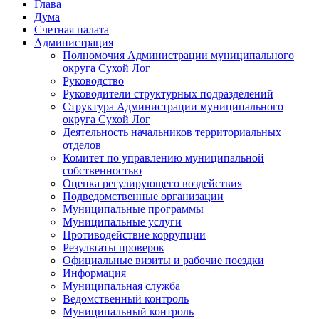
Глава
Дума
Счетная палата
Администрация
Полномочия Администрации муниципального
округа Сухой Лог
Руководство
Руководители структурных подразделений
Структура Администрации муниципального
округа Сухой Лог
Деятельность начальников территориальных
отделов
Комитет по управлению муниципальной
собственностью
Оценка регулирующего воздействия
Подведомственные организации
Муниципальные программы
Муниципальные услуги
Противодействие коррупции
Результаты проверок
Официальные визиты и рабочие поездки
Информация
Муниципальная служба
Ведомственный контроль
Муниципальный контроль