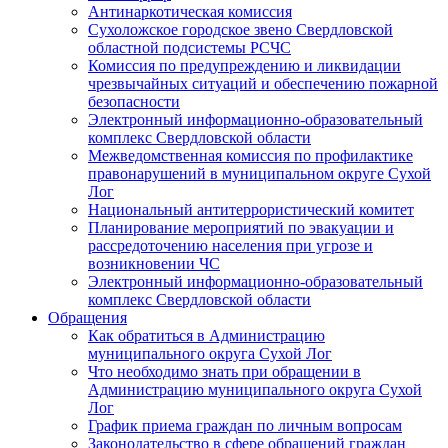
Антинаркотическая комиссия
Сухоложское городское звено Свердловской
областной подсистемы РСЧС
Комиссия по предупреждению и ликвидации
чрезвычайных ситуаций и обеспечению пожарной
безопасности
Электронный информационно-образовательный
комплекс Cвердловской области
Межведомственная комиссия по профилактике
правонарушений в муниципальном округе Сухой
Лог
Национальный антитеррористический комитет
Планирование мероприятий по эвакуации и
рассредоточению населения при угрозе и
возникновении ЧС
Электронный информационно-образовательный
комплекс Свердловской области
Обращения
Как обратиться в Администрацию
муниципального округа Сухой Лог
Что необходимо знать при обращении в
Администрацию муниципального округа Сухой
Лог
График приема граждан по личным вопросам
Законодательство в сфере обращений граждан