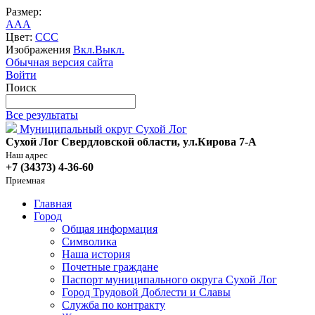
Размер:
A
A
A
Цвет:
C
C
C
Изображения
Вкл.
Выкл.
Обычная версия сайта
Войти
Поиск
Все результаты
Муниципальный округ Сухой Лог
Сухой Лог Свердловской области, ул.Кирова 7-А
Наш адрес
+7 (34373) 4-36-60
Приемная
Главная
Город
Общая информация
Символика
Наша история
Почетные граждане
Паспорт муниципального округа Сухой Лог
Город Трудовой Доблести и Славы
Служба по контракту