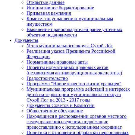
Открытые данные
Инициативное бюджетирование
Призывная кампания
Комитет по управлению муниципальным
имуществом
Выявление правообладателей ранее учтенных
объектов недвижимости
Документы
Устав муниципального округа Сухой Лог
Реализация указов Президента Российской
Федерации
Нормативные правовые акты
Проекты нормативных правовых актов
(независимая антикоррупционная экспертиза)
Градостроительство
Программа "Новое качество жизни уральцев"
Муниципальная программа действий в интересах
детей на территории муниципального округа
Сухой Лог на 2013 - 2017 годы
Документы Советов и Комиссий
Общественное обсуждение
Находящиеся в распоряжении органов местного
самоуправления сведения, подлежащие
предоставлению с использованием координат
Политика в отношении обработки персональных