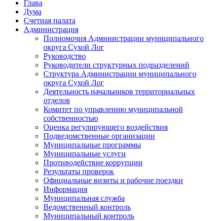
Глава
Дума
Счетная палата
Администрация
Полномочия Администрации муниципального
округа Сухой Лог
Руководство
Руководители структурных подразделений
Структура Администрации муниципального
округа Сухой Лог
Деятельность начальников территориальных
отделов
Комитет по управлению муниципальной
собственностью
Оценка регулирующего воздействия
Подведомственные организации
Муниципальные программы
Муниципальные услуги
Противодействие коррупции
Результаты проверок
Официальные визиты и рабочие поездки
Информация
Муниципальная служба
Ведомственный контроль
Муниципальный контроль