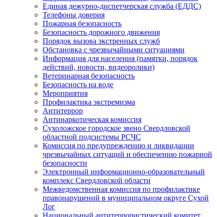
Единая дежурно-диспетчерская служба (ЕДДС)
Телефоны доверия
Пожарная безопасность
Безопасность дорожного движения
Порядок вызова экстренных служб
Обстановка с чрезвычайными ситуациями
Информация для населения (памятки, порядок
действий, новости, видеоролики)
Ветеринарная безопасность
Безопасность на воде
Мероприятия
Профилактика экстремизма
Антитеррор
Антинаркотическая комиссия
Сухоложское городское звено Свердловской
областной подсистемы РСЧС
Комиссия по предупреждению и ликвидации
чрезвычайных ситуаций и обеспечению пожарной
безопасности
Электронный информационно-образовательный
комплекс Cвердловской области
Межведомственная комиссия по профилактике
правонарушений в муниципальном округе Сухой
Лог
Национальный антитеррористический комитет