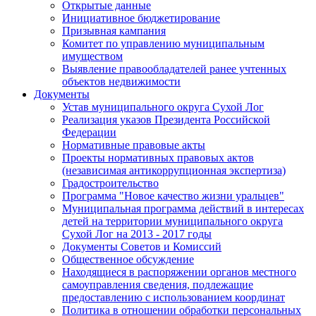
Открытые данные
Инициативное бюджетирование
Призывная кампания
Комитет по управлению муниципальным
имуществом
Выявление правообладателей ранее учтенных
объектов недвижимости
Документы
Устав муниципального округа Сухой Лог
Реализация указов Президента Российской
Федерации
Нормативные правовые акты
Проекты нормативных правовых актов
(независимая антикоррупционная экспертиза)
Градостроительство
Программа "Новое качество жизни уральцев"
Муниципальная программа действий в интересах
детей на территории муниципального округа
Сухой Лог на 2013 - 2017 годы
Документы Советов и Комиссий
Общественное обсуждение
Находящиеся в распоряжении органов местного
самоуправления сведения, подлежащие
предоставлению с использованием координат
Политика в отношении обработки персональных