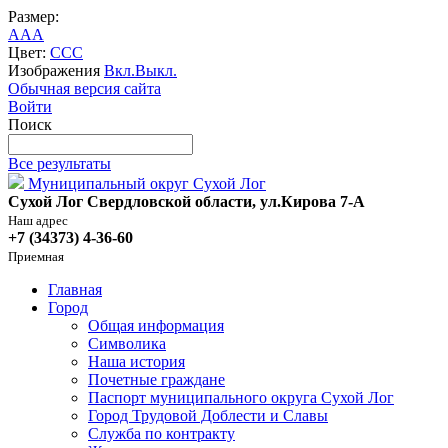
Размер:
A
A
A
Цвет:
C
C
C
Изображения
Вкл.
Выкл.
Обычная версия сайта
Войти
Поиск
Все результаты
Муниципальный округ Сухой Лог
Сухой Лог Свердловской области, ул.Кирова 7-А
Наш адрес
+7 (34373) 4-36-60
Приемная
Главная
Город
Общая информация
Символика
Наша история
Почетные граждане
Паспорт муниципального округа Сухой Лог
Город Трудовой Доблести и Славы
Служба по контракту