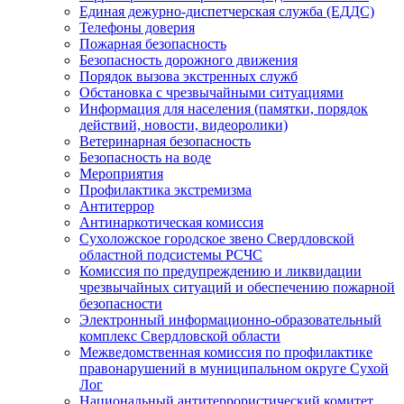
Единая дежурно-диспетчерская служба (ЕДДС)
Телефоны доверия
Пожарная безопасность
Безопасность дорожного движения
Порядок вызова экстренных служб
Обстановка с чрезвычайными ситуациями
Информация для населения (памятки, порядок
действий, новости, видеоролики)
Ветеринарная безопасность
Безопасность на воде
Мероприятия
Профилактика экстремизма
Антитеррор
Антинаркотическая комиссия
Сухоложское городское звено Свердловской
областной подсистемы РСЧС
Комиссия по предупреждению и ликвидации
чрезвычайных ситуаций и обеспечению пожарной
безопасности
Электронный информационно-образовательный
комплекс Cвердловской области
Межведомственная комиссия по профилактике
правонарушений в муниципальном округе Сухой
Лог
Национальный антитеррористический комитет