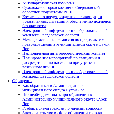
Антинаркотическая комиссия
Сухоложское городское звено Свердловской
областной подсистемы РСЧС
Комиссия по предупреждению и ликвидации
чрезвычайных ситуаций и обеспечению пожарной
безопасности
Электронный информационно-образовательный
комплекс Cвердловской области
Межведомственная комиссия по профилактике
правонарушений в муниципальном округе Сухой
Лог
Национальный антитеррористический комитет
Планирование мероприятий по эвакуации и
рассредоточению населения при угрозе и
возникновении ЧС
Электронный информационно-образовательный
комплекс Свердловской области
Обращения
Как обратиться в Администрацию
муниципального округа Сухой Лог
Что необходимо знать при обращении в
Администрацию муниципального округа Сухой
Лог
График приема граждан по личным вопросам
Законодательство в сфере обращений граждан