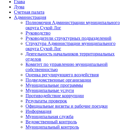
Глава
Дума
Счетная палата
Администрация
Полномочия Администрации муниципального
округа Сухой Лог
Руководство
Руководители структурных подразделений
Структура Администрации муниципального
округа Сухой Лог
Деятельность начальников территориальных
отделов
Комитет по управлению муниципальной
собственностью
Оценка регулирующего воздействия
Подведомственные организации
Муниципальные программы
Муниципальные услуги
Противодействие коррупции
Результаты проверок
Официальные визиты и рабочие поездки
Информация
Муниципальная служба
Ведомственный контроль
Муниципальный контроль