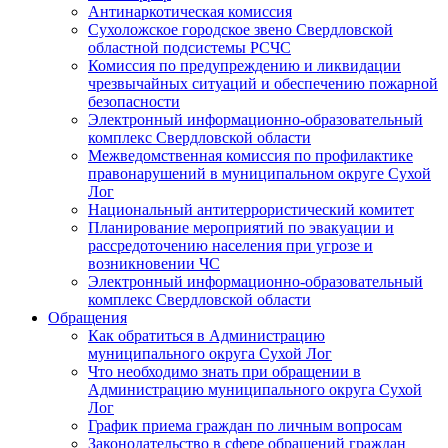
Антинаркотическая комиссия
Сухоложское городское звено Свердловской
областной подсистемы РСЧС
Комиссия по предупреждению и ликвидации
чрезвычайных ситуаций и обеспечению пожарной
безопасности
Электронный информационно-образовательный
комплекс Cвердловской области
Межведомственная комиссия по профилактике
правонарушений в муниципальном округе Сухой
Лог
Национальный антитеррористический комитет
Планирование мероприятий по эвакуации и
рассредоточению населения при угрозе и
возникновении ЧС
Электронный информационно-образовательный
комплекс Свердловской области
Обращения
Как обратиться в Администрацию
муниципального округа Сухой Лог
Что необходимо знать при обращении в
Администрацию муниципального округа Сухой
Лог
График приема граждан по личным вопросам
Законодательство в сфере обращений граждан