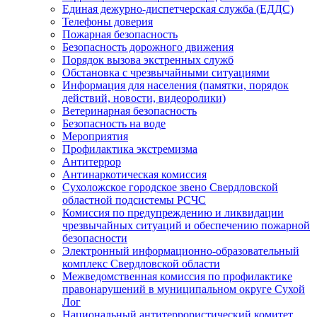
Единая дежурно-диспетчерская служба (ЕДДС)
Телефоны доверия
Пожарная безопасность
Безопасность дорожного движения
Порядок вызова экстренных служб
Обстановка с чрезвычайными ситуациями
Информация для населения (памятки, порядок
действий, новости, видеоролики)
Ветеринарная безопасность
Безопасность на воде
Мероприятия
Профилактика экстремизма
Антитеррор
Антинаркотическая комиссия
Сухоложское городское звено Свердловской
областной подсистемы РСЧС
Комиссия по предупреждению и ликвидации
чрезвычайных ситуаций и обеспечению пожарной
безопасности
Электронный информационно-образовательный
комплекс Cвердловской области
Межведомственная комиссия по профилактике
правонарушений в муниципальном округе Сухой
Лог
Национальный антитеррористический комитет