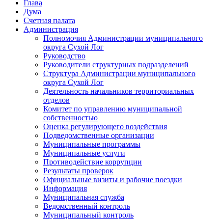
Глава
Дума
Счетная палата
Администрация
Полномочия Администрации муниципального
округа Сухой Лог
Руководство
Руководители структурных подразделений
Структура Администрации муниципального
округа Сухой Лог
Деятельность начальников территориальных
отделов
Комитет по управлению муниципальной
собственностью
Оценка регулирующего воздействия
Подведомственные организации
Муниципальные программы
Муниципальные услуги
Противодействие коррупции
Результаты проверок
Официальные визиты и рабочие поездки
Информация
Муниципальная служба
Ведомственный контроль
Муниципальный контроль