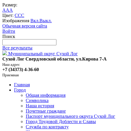
Размер:
A
A
A
Цвет:
C
C
C
Изображения
Вкл.
Выкл.
Обычная версия сайта
Войти
Поиск
Все результаты
Муниципальный округ Сухой Лог
Сухой Лог Свердловской области, ул.Кирова 7-А
Наш адрес
+7 (34373) 4-36-60
Приемная
Главная
Город
Общая информация
Символика
Наша история
Почетные граждане
Паспорт муниципального округа Сухой Лог
Город Трудовой Доблести и Славы
Служба по контракту