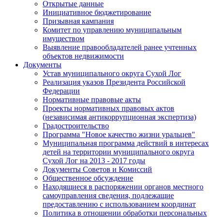
Открытые данные
Инициативное бюджетирование
Призывная кампания
Комитет по управлению муниципальным
имуществом
Выявление правообладателей ранее учтенных
объектов недвижимости
Документы
Устав муниципального округа Сухой Лог
Реализация указов Президента Российской
Федерации
Нормативные правовые акты
Проекты нормативных правовых актов
(независимая антикоррупционная экспертиза)
Градостроительство
Программа "Новое качество жизни уральцев"
Муниципальная программа действий в интересах
детей на территории муниципального округа
Сухой Лог на 2013 - 2017 годы
Документы Советов и Комиссий
Общественное обсуждение
Находящиеся в распоряжении органов местного
самоуправления сведения, подлежащие
предоставлению с использованием координат
Политика в отношении обработки персональных