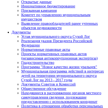
Открытые данные
Инициативное бюджетирование
Призывная кампания
Комитет по управлению муниципальным
имуществом
Выявление правообладателей ранее учтенных
объектов недвижимости
Документы
Устав муниципального округа Сухой Лог
Реализация указов Президента Российской
Федерации
Нормативные правовые акты
Проекты нормативных правовых актов
(независимая антикоррупционная экспертиза)
Градостроительство
Программа "Новое качество жизни уральцев"
Муниципальная программа действий в интересах
детей на территории муниципального округа
Сухой Лог на 2013 - 2017 годы
Документы Советов и Комиссий
Общественное обсуждение
Находящиеся в распоряжении органов местного
самоуправления сведения, подлежащие
предоставлению с использованием координат
Политика в отношении обработки персональных