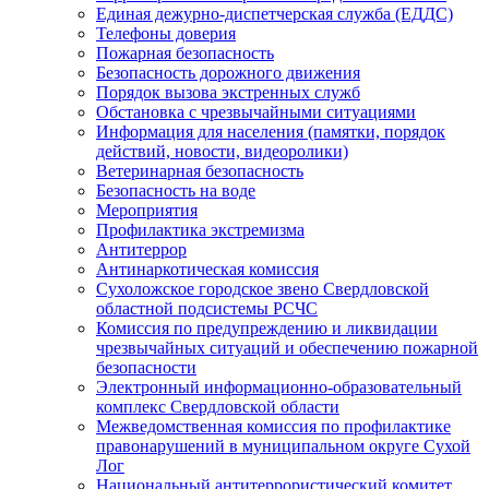
Единая дежурно-диспетчерская служба (ЕДДС)
Телефоны доверия
Пожарная безопасность
Безопасность дорожного движения
Порядок вызова экстренных служб
Обстановка с чрезвычайными ситуациями
Информация для населения (памятки, порядок
действий, новости, видеоролики)
Ветеринарная безопасность
Безопасность на воде
Мероприятия
Профилактика экстремизма
Антитеррор
Антинаркотическая комиссия
Сухоложское городское звено Свердловской
областной подсистемы РСЧС
Комиссия по предупреждению и ликвидации
чрезвычайных ситуаций и обеспечению пожарной
безопасности
Электронный информационно-образовательный
комплекс Cвердловской области
Межведомственная комиссия по профилактике
правонарушений в муниципальном округе Сухой
Лог
Национальный антитеррористический комитет