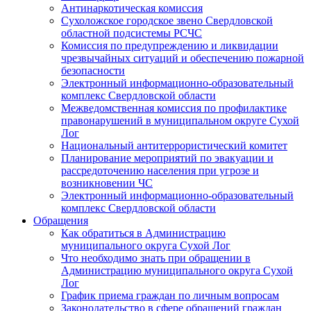
Антинаркотическая комиссия
Сухоложское городское звено Свердловской
областной подсистемы РСЧС
Комиссия по предупреждению и ликвидации
чрезвычайных ситуаций и обеспечению пожарной
безопасности
Электронный информационно-образовательный
комплекс Cвердловской области
Межведомственная комиссия по профилактике
правонарушений в муниципальном округе Сухой
Лог
Национальный антитеррористический комитет
Планирование мероприятий по эвакуации и
рассредоточению населения при угрозе и
возникновении ЧС
Электронный информационно-образовательный
комплекс Свердловской области
Обращения
Как обратиться в Администрацию
муниципального округа Сухой Лог
Что необходимо знать при обращении в
Администрацию муниципального округа Сухой
Лог
График приема граждан по личным вопросам
Законодательство в сфере обращений граждан