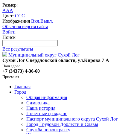
Размер:
A
A
A
Цвет:
C
C
C
Изображения
Вкл.
Выкл.
Обычная версия сайта
Войти
Поиск
Все результаты
Муниципальный округ Сухой Лог
Сухой Лог Свердловской области, ул.Кирова 7-А
Наш адрес
+7 (34373) 4-36-60
Приемная
Главная
Город
Общая информация
Символика
Наша история
Почетные граждане
Паспорт муниципального округа Сухой Лог
Город Трудовой Доблести и Славы
Служба по контракту