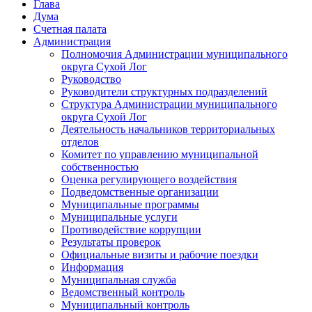
Глава
Дума
Счетная палата
Администрация
Полномочия Администрации муниципального
округа Сухой Лог
Руководство
Руководители структурных подразделений
Структура Администрации муниципального
округа Сухой Лог
Деятельность начальников территориальных
отделов
Комитет по управлению муниципальной
собственностью
Оценка регулирующего воздействия
Подведомственные организации
Муниципальные программы
Муниципальные услуги
Противодействие коррупции
Результаты проверок
Официальные визиты и рабочие поездки
Информация
Муниципальная служба
Ведомственный контроль
Муниципальный контроль