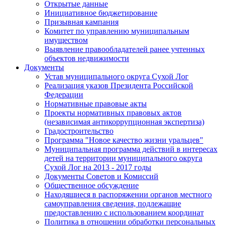
Открытые данные
Инициативное бюджетирование
Призывная кампания
Комитет по управлению муниципальным
имуществом
Выявление правообладателей ранее учтенных
объектов недвижимости
Документы
Устав муниципального округа Сухой Лог
Реализация указов Президента Российской
Федерации
Нормативные правовые акты
Проекты нормативных правовых актов
(независимая антикоррупционная экспертиза)
Градостроительство
Программа "Новое качество жизни уральцев"
Муниципальная программа действий в интересах
детей на территории муниципального округа
Сухой Лог на 2013 - 2017 годы
Документы Советов и Комиссий
Общественное обсуждение
Находящиеся в распоряжении органов местного
самоуправления сведения, подлежащие
предоставлению с использованием координат
Политика в отношении обработки персональных