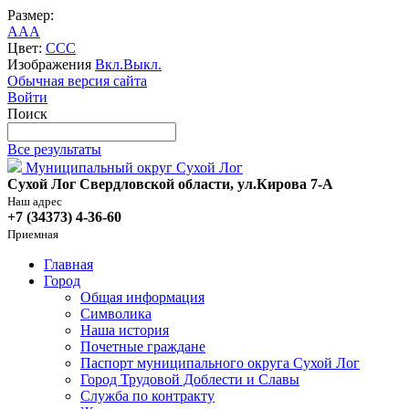
Размер:
A
A
A
Цвет:
C
C
C
Изображения
Вкл.
Выкл.
Обычная версия сайта
Войти
Поиск
Все результаты
Муниципальный округ Сухой Лог
Сухой Лог Свердловской области, ул.Кирова 7-А
Наш адрес
+7 (34373) 4-36-60
Приемная
Главная
Город
Общая информация
Символика
Наша история
Почетные граждане
Паспорт муниципального округа Сухой Лог
Город Трудовой Доблести и Славы
Служба по контракту