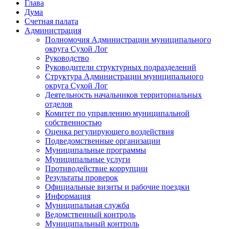
Глава
Дума
Счетная палата
Администрация
Полномочия Администрации муниципального
округа Сухой Лог
Руководство
Руководители структурных подразделений
Структура Администрации муниципального
округа Сухой Лог
Деятельность начальников территориальных
отделов
Комитет по управлению муниципальной
собственностью
Оценка регулирующего воздействия
Подведомственные организации
Муниципальные программы
Муниципальные услуги
Противодействие коррупции
Результаты проверок
Официальные визиты и рабочие поездки
Информация
Муниципальная служба
Ведомственный контроль
Муниципальный контроль