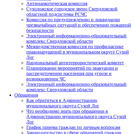
Антинаркотическая комиссия
Сухоложское городское звено Свердловской
областной подсистемы РСЧС
Комиссия по предупреждению и ликвидации
чрезвычайных ситуаций и обеспечению пожарной
безопасности
Электронный информационно-образовательный
комплекс Cвердловской области
Межведомственная комиссия по профилактике
правонарушений в муниципальном округе Сухой
Лог
Национальный антитеррористический комитет
Планирование мероприятий по эвакуации и
рассредоточению населения при угрозе и
возникновении ЧС
Электронный информационно-образовательный
комплекс Свердловской области
Обращения
Как обратиться в Администрацию
муниципального округа Сухой Лог
Что необходимо знать при обращении в
Администрацию муниципального округа Сухой
Лог
График приема граждан по личным вопросам
Законодательство в сфере обращений граждан