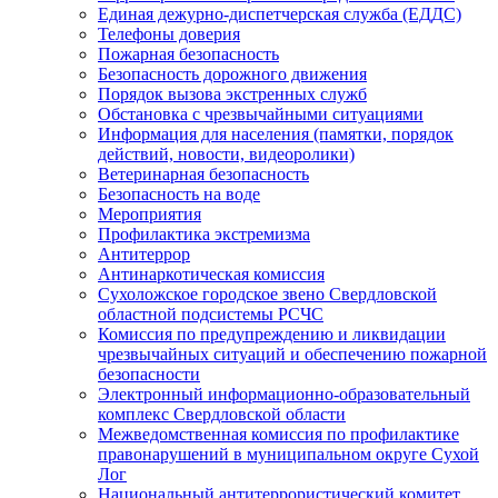
Единая дежурно-диспетчерская служба (ЕДДС)
Телефоны доверия
Пожарная безопасность
Безопасность дорожного движения
Порядок вызова экстренных служб
Обстановка с чрезвычайными ситуациями
Информация для населения (памятки, порядок
действий, новости, видеоролики)
Ветеринарная безопасность
Безопасность на воде
Мероприятия
Профилактика экстремизма
Антитеррор
Антинаркотическая комиссия
Сухоложское городское звено Свердловской
областной подсистемы РСЧС
Комиссия по предупреждению и ликвидации
чрезвычайных ситуаций и обеспечению пожарной
безопасности
Электронный информационно-образовательный
комплекс Cвердловской области
Межведомственная комиссия по профилактике
правонарушений в муниципальном округе Сухой
Лог
Национальный антитеррористический комитет