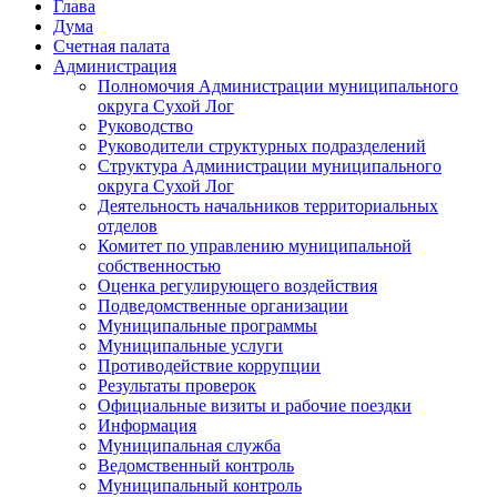
Глава
Дума
Счетная палата
Администрация
Полномочия Администрации муниципального
округа Сухой Лог
Руководство
Руководители структурных подразделений
Структура Администрации муниципального
округа Сухой Лог
Деятельность начальников территориальных
отделов
Комитет по управлению муниципальной
собственностью
Оценка регулирующего воздействия
Подведомственные организации
Муниципальные программы
Муниципальные услуги
Противодействие коррупции
Результаты проверок
Официальные визиты и рабочие поездки
Информация
Муниципальная служба
Ведомственный контроль
Муниципальный контроль