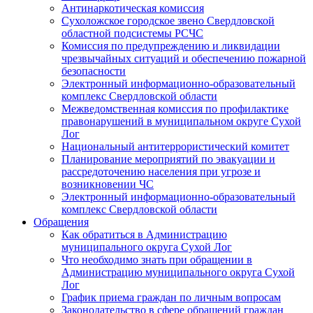
Антинаркотическая комиссия
Сухоложское городское звено Свердловской
областной подсистемы РСЧС
Комиссия по предупреждению и ликвидации
чрезвычайных ситуаций и обеспечению пожарной
безопасности
Электронный информационно-образовательный
комплекс Cвердловской области
Межведомственная комиссия по профилактике
правонарушений в муниципальном округе Сухой
Лог
Национальный антитеррористический комитет
Планирование мероприятий по эвакуации и
рассредоточению населения при угрозе и
возникновении ЧС
Электронный информационно-образовательный
комплекс Свердловской области
Обращения
Как обратиться в Администрацию
муниципального округа Сухой Лог
Что необходимо знать при обращении в
Администрацию муниципального округа Сухой
Лог
График приема граждан по личным вопросам
Законодательство в сфере обращений граждан