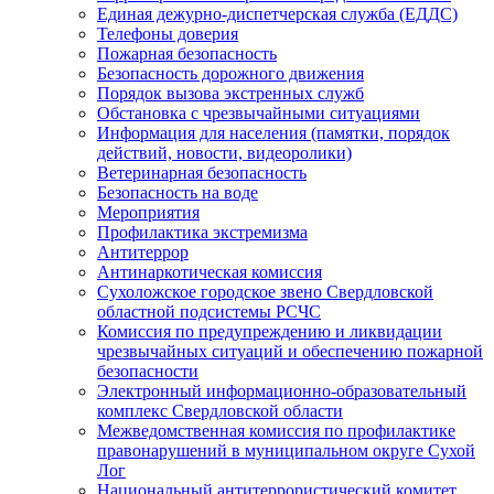
Единая дежурно-диспетчерская служба (ЕДДС)
Телефоны доверия
Пожарная безопасность
Безопасность дорожного движения
Порядок вызова экстренных служб
Обстановка с чрезвычайными ситуациями
Информация для населения (памятки, порядок
действий, новости, видеоролики)
Ветеринарная безопасность
Безопасность на воде
Мероприятия
Профилактика экстремизма
Антитеррор
Антинаркотическая комиссия
Сухоложское городское звено Свердловской
областной подсистемы РСЧС
Комиссия по предупреждению и ликвидации
чрезвычайных ситуаций и обеспечению пожарной
безопасности
Электронный информационно-образовательный
комплекс Cвердловской области
Межведомственная комиссия по профилактике
правонарушений в муниципальном округе Сухой
Лог
Национальный антитеррористический комитет