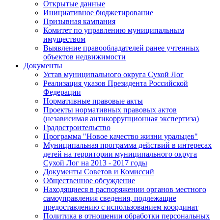
Открытые данные
Инициативное бюджетирование
Призывная кампания
Комитет по управлению муниципальным
имуществом
Выявление правообладателей ранее учтенных
объектов недвижимости
Документы
Устав муниципального округа Сухой Лог
Реализация указов Президента Российской
Федерации
Нормативные правовые акты
Проекты нормативных правовых актов
(независимая антикоррупционная экспертиза)
Градостроительство
Программа "Новое качество жизни уральцев"
Муниципальная программа действий в интересах
детей на территории муниципального округа
Сухой Лог на 2013 - 2017 годы
Документы Советов и Комиссий
Общественное обсуждение
Находящиеся в распоряжении органов местного
самоуправления сведения, подлежащие
предоставлению с использованием координат
Политика в отношении обработки персональных