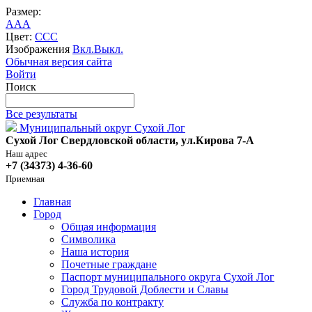
Размер:
A
A
A
Цвет:
C
C
C
Изображения
Вкл.
Выкл.
Обычная версия сайта
Войти
Поиск
Все результаты
Муниципальный округ Сухой Лог
Сухой Лог Свердловской области, ул.Кирова 7-А
Наш адрес
+7 (34373) 4-36-60
Приемная
Главная
Город
Общая информация
Символика
Наша история
Почетные граждане
Паспорт муниципального округа Сухой Лог
Город Трудовой Доблести и Славы
Служба по контракту