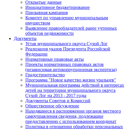
Открытые данные
Инициативное бюджетирование
Призывная кампания
Комитет по управлению муниципальным
имуществом
Выявление правообладателей ранее учтенных
объектов недвижимости
Документы
Устав муниципального округа Сухой Лог
Реализация указов Президента Российской
Федерации
Нормативные правовые акты
Проекты нормативных правовых актов
(независимая антикоррупционная экспертиза)
Градостроительство
Программа "Новое качество жизни уральцев"
Муниципальная программа действий в интересах
детей на территории муниципального округа
Сухой Лог на 2013 - 2017 годы
Документы Советов и Комиссий
Общественное обсуждение
Находящиеся в распоряжении органов местного
самоуправления сведения, подлежащие
предоставлению с использованием координат
Политика в отношении обработки персональных