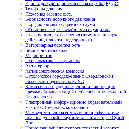
Единая дежурно-диспетчерская служба (ЕДДС)
Телефоны доверия
Пожарная безопасность
Безопасность дорожного движения
Порядок вызова экстренных служб
Обстановка с чрезвычайными ситуациями
Информация для населения (памятки, порядок
действий, новости, видеоролики)
Ветеринарная безопасность
Безопасность на воде
Мероприятия
Профилактика экстремизма
Антитеррор
Антинаркотическая комиссия
Сухоложское городское звено Свердловской
областной подсистемы РСЧС
Комиссия по предупреждению и ликвидации
чрезвычайных ситуаций и обеспечению пожарной
безопасности
Электронный информационно-образовательный
комплекс Cвердловской области
Межведомственная комиссия по профилактике
правонарушений в муниципальном округе Сухой
Лог
Национальный антитеррористический комитет