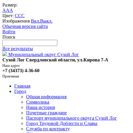
Размер:
A
A
A
Цвет:
C
C
C
Изображения
Вкл.
Выкл.
Обычная версия сайта
Войти
Поиск
Все результаты
Муниципальный округ Сухой Лог
Сухой Лог Свердловской области, ул.Кирова 7-А
Наш адрес
+7 (34373) 4-36-60
Приемная
Главная
Город
Общая информация
Символика
Наша история
Почетные граждане
Паспорт муниципального округа Сухой Лог
Город Трудовой Доблести и Славы
Служба по контракту