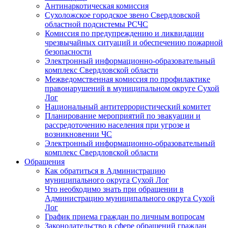
Антинаркотическая комиссия
Сухоложское городское звено Свердловской
областной подсистемы РСЧС
Комиссия по предупреждению и ликвидации
чрезвычайных ситуаций и обеспечению пожарной
безопасности
Электронный информационно-образовательный
комплекс Cвердловской области
Межведомственная комиссия по профилактике
правонарушений в муниципальном округе Сухой
Лог
Национальный антитеррористический комитет
Планирование мероприятий по эвакуации и
рассредоточению населения при угрозе и
возникновении ЧС
Электронный информационно-образовательный
комплекс Свердловской области
Обращения
Как обратиться в Администрацию
муниципального округа Сухой Лог
Что необходимо знать при обращении в
Администрацию муниципального округа Сухой
Лог
График приема граждан по личным вопросам
Законодательство в сфере обращений граждан