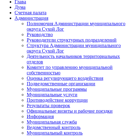
Глава
Дума
Счетная палата
Администрация
Полномочия Администрации муниципального
округа Сухой Лог
Руководство
Руководители структурных подразделений
Структура Администрации муниципального
округа Сухой Лог
Деятельность начальников территориальных
отделов
Комитет по управлению муниципальной
собственностью
Оценка регулирующего воздействия
Подведомственные организации
Муниципальные программы
Муниципальные услуги
Противодействие коррупции
Результаты проверок
Официальные визиты и рабочие поездки
Информация
Муниципальная служба
Ведомственный контроль
Муниципальный контроль