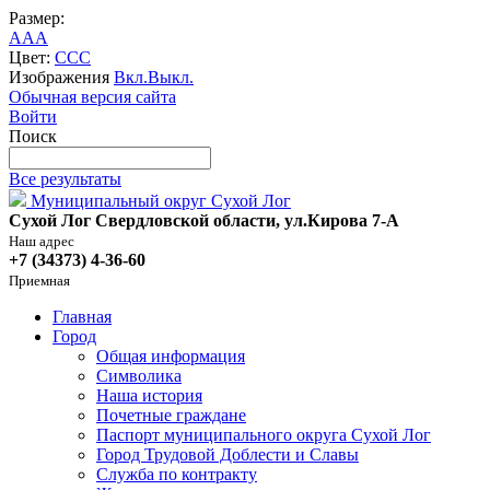
Размер:
A
A
A
Цвет:
C
C
C
Изображения
Вкл.
Выкл.
Обычная версия сайта
Войти
Поиск
Все результаты
Муниципальный округ Сухой Лог
Сухой Лог Свердловской области, ул.Кирова 7-А
Наш адрес
+7 (34373) 4-36-60
Приемная
Главная
Город
Общая информация
Символика
Наша история
Почетные граждане
Паспорт муниципального округа Сухой Лог
Город Трудовой Доблести и Славы
Служба по контракту