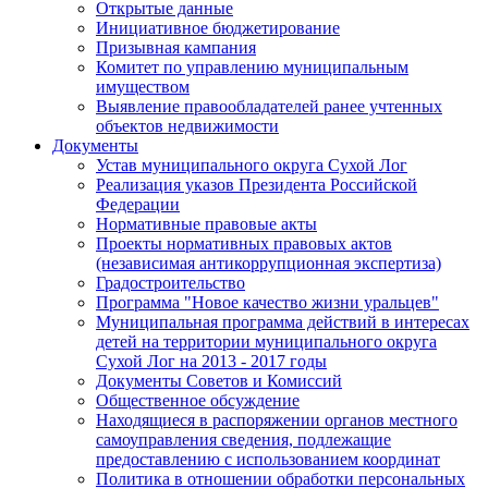
Открытые данные
Инициативное бюджетирование
Призывная кампания
Комитет по управлению муниципальным
имуществом
Выявление правообладателей ранее учтенных
объектов недвижимости
Документы
Устав муниципального округа Сухой Лог
Реализация указов Президента Российской
Федерации
Нормативные правовые акты
Проекты нормативных правовых актов
(независимая антикоррупционная экспертиза)
Градостроительство
Программа "Новое качество жизни уральцев"
Муниципальная программа действий в интересах
детей на территории муниципального округа
Сухой Лог на 2013 - 2017 годы
Документы Советов и Комиссий
Общественное обсуждение
Находящиеся в распоряжении органов местного
самоуправления сведения, подлежащие
предоставлению с использованием координат
Политика в отношении обработки персональных