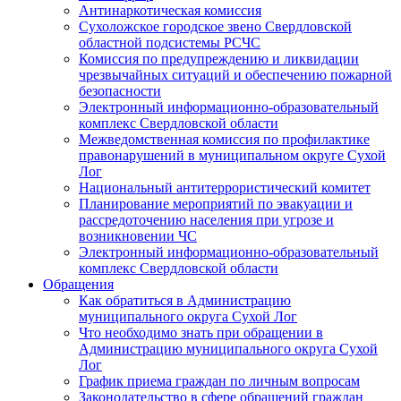
Антинаркотическая комиссия
Сухоложское городское звено Свердловской
областной подсистемы РСЧС
Комиссия по предупреждению и ликвидации
чрезвычайных ситуаций и обеспечению пожарной
безопасности
Электронный информационно-образовательный
комплекс Cвердловской области
Межведомственная комиссия по профилактике
правонарушений в муниципальном округе Сухой
Лог
Национальный антитеррористический комитет
Планирование мероприятий по эвакуации и
рассредоточению населения при угрозе и
возникновении ЧС
Электронный информационно-образовательный
комплекс Свердловской области
Обращения
Как обратиться в Администрацию
муниципального округа Сухой Лог
Что необходимо знать при обращении в
Администрацию муниципального округа Сухой
Лог
График приема граждан по личным вопросам
Законодательство в сфере обращений граждан