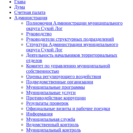
Глава
Дума
Счетная палата
Администрация
Полномочия Администрации муниципального
округа Сухой Лог
Руководство
Руководители структурных подразделений
Структура Администрации муниципального
округа Сухой Лог
Деятельность начальников территориальных
отделов
Комитет по управлению муниципальной
собственностью
Оценка регулирующего воздействия
Подведомственные организации
Муниципальные программы
Муниципальные услуги
Противодействие коррупции
Результаты проверок
Официальные визиты и рабочие поездки
Информация
Муниципальная служба
Ведомственный контроль
Муниципальный контроль