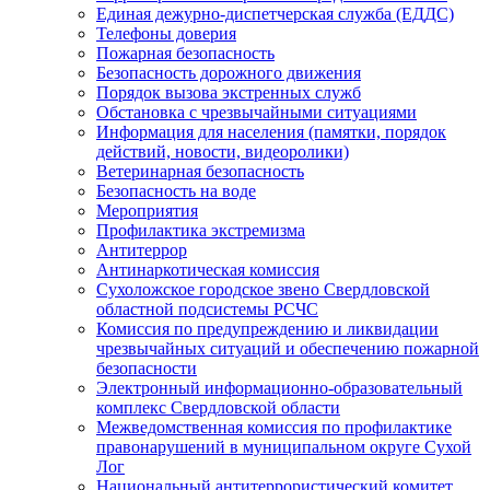
Единая дежурно-диспетчерская служба (ЕДДС)
Телефоны доверия
Пожарная безопасность
Безопасность дорожного движения
Порядок вызова экстренных служб
Обстановка с чрезвычайными ситуациями
Информация для населения (памятки, порядок
действий, новости, видеоролики)
Ветеринарная безопасность
Безопасность на воде
Мероприятия
Профилактика экстремизма
Антитеррор
Антинаркотическая комиссия
Сухоложское городское звено Свердловской
областной подсистемы РСЧС
Комиссия по предупреждению и ликвидации
чрезвычайных ситуаций и обеспечению пожарной
безопасности
Электронный информационно-образовательный
комплекс Cвердловской области
Межведомственная комиссия по профилактике
правонарушений в муниципальном округе Сухой
Лог
Национальный антитеррористический комитет