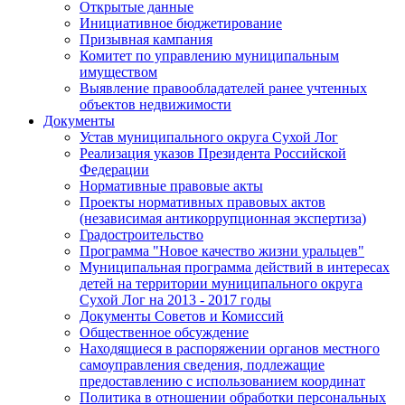
Открытые данные
Инициативное бюджетирование
Призывная кампания
Комитет по управлению муниципальным
имуществом
Выявление правообладателей ранее учтенных
объектов недвижимости
Документы
Устав муниципального округа Сухой Лог
Реализация указов Президента Российской
Федерации
Нормативные правовые акты
Проекты нормативных правовых актов
(независимая антикоррупционная экспертиза)
Градостроительство
Программа "Новое качество жизни уральцев"
Муниципальная программа действий в интересах
детей на территории муниципального округа
Сухой Лог на 2013 - 2017 годы
Документы Советов и Комиссий
Общественное обсуждение
Находящиеся в распоряжении органов местного
самоуправления сведения, подлежащие
предоставлению с использованием координат
Политика в отношении обработки персональных