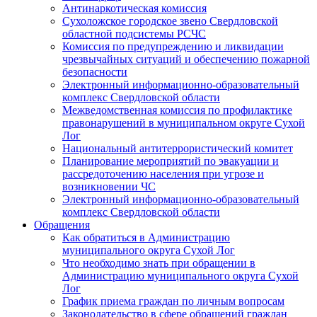
Антинаркотическая комиссия
Сухоложское городское звено Свердловской
областной подсистемы РСЧС
Комиссия по предупреждению и ликвидации
чрезвычайных ситуаций и обеспечению пожарной
безопасности
Электронный информационно-образовательный
комплекс Cвердловской области
Межведомственная комиссия по профилактике
правонарушений в муниципальном округе Сухой
Лог
Национальный антитеррористический комитет
Планирование мероприятий по эвакуации и
рассредоточению населения при угрозе и
возникновении ЧС
Электронный информационно-образовательный
комплекс Свердловской области
Обращения
Как обратиться в Администрацию
муниципального округа Сухой Лог
Что необходимо знать при обращении в
Администрацию муниципального округа Сухой
Лог
График приема граждан по личным вопросам
Законодательство в сфере обращений граждан