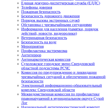
Единая дежурно-диспетчерская служба (ЕДДС)
Телефоны доверия
Пожарная безопасность
Безопасность дорожного движения
Порядок вызова экстренных служб
Обстановка с чрезвычайными ситуациями
Информация для населения (памятки, порядок
действий, новости, видеоролики)
Ветеринарная безопасность
Безопасность на воде
Мероприятия
Профилактика экстремизма
Антитеррор
Антинаркотическая комиссия
Сухоложское городское звено Свердловской
областной подсистемы РСЧС
Комиссия по предупреждению и ликвидации
чрезвычайных ситуаций и обеспечению пожарной
безопасности
Электронный информационно-образовательный
комплекс Cвердловской области
Межведомственная комиссия по профилактике
правонарушений в муниципальном округе Сухой
Лог
Национальный антитеррористический комитет