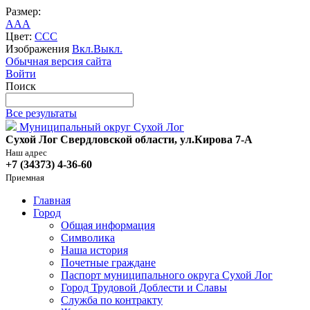
Размер:
A
A
A
Цвет:
C
C
C
Изображения
Вкл.
Выкл.
Обычная версия сайта
Войти
Поиск
Все результаты
Муниципальный округ Сухой Лог
Сухой Лог Свердловской области, ул.Кирова 7-А
Наш адрес
+7 (34373) 4-36-60
Приемная
Главная
Город
Общая информация
Символика
Наша история
Почетные граждане
Паспорт муниципального округа Сухой Лог
Город Трудовой Доблести и Славы
Служба по контракту