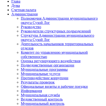
Глава
Дума
Счетная палата
Администрация
Полномочия Администрации муниципального
округа Сухой Лог
Руководство
Руководители структурных подразделений
Структура Администрации муниципального
округа Сухой Лог
Деятельность начальников территориальных
отделов
Комитет по управлению муниципальной
собственностью
Оценка регулирующего воздействия
Подведомственные организации
Муниципальные программы
Муниципальные услуги
Противодействие коррупции
Результаты проверок
Официальные визиты и рабочие поездки
Информация
Муниципальная служба
Ведомственный контроль
Муниципальный контроль