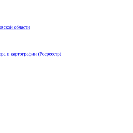
овской области
ра и картографии (Росреестр)