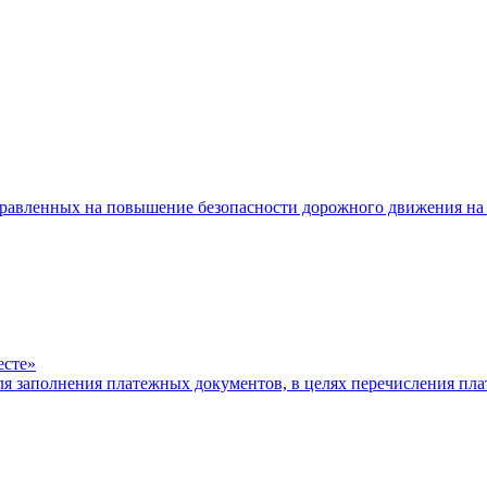
равленных на повышение безопасности дорожного движения на 
есте»
ля заполнения платежных документов, в целях перечисления п