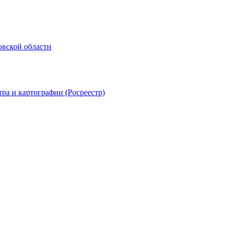
овской области
ра и картографии (Росреестр)