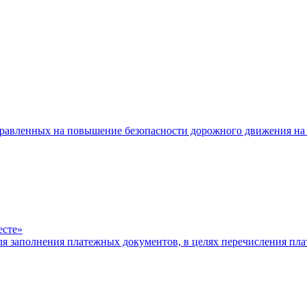
равленных на повышение безопасности дорожного движения на 
есте»
ля заполнения платежных документов, в целях перечисления п