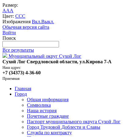
Размер:
A
A
A
Цвет:
C
C
C
Изображения
Вкл.
Выкл.
Обычная версия сайта
Войти
Поиск
Все результаты
Муниципальный округ Сухой Лог
Сухой Лог Свердловской области, ул.Кирова 7-А
Наш адрес
+7 (34373) 4-36-60
Приемная
Главная
Город
Общая информация
Символика
Наша история
Почетные граждане
Паспорт муниципального округа Сухой Лог
Город Трудовой Доблести и Славы
Служба по контракту