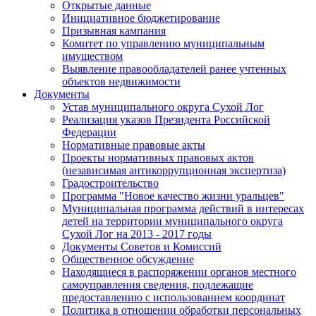
Открытые данные
Инициативное бюджетирование
Призывная кампания
Комитет по управлению муниципальным
имуществом
Выявление правообладателей ранее учтенных
объектов недвижимости
Документы
Устав муниципального округа Сухой Лог
Реализация указов Президента Российской
Федерации
Нормативные правовые акты
Проекты нормативных правовых актов
(независимая антикоррупционная экспертиза)
Градостроительство
Программа "Новое качество жизни уральцев"
Муниципальная программа действий в интересах
детей на территории муниципального округа
Сухой Лог на 2013 - 2017 годы
Документы Советов и Комиссий
Общественное обсуждение
Находящиеся в распоряжении органов местного
самоуправления сведения, подлежащие
предоставлению с использованием координат
Политика в отношении обработки персональных