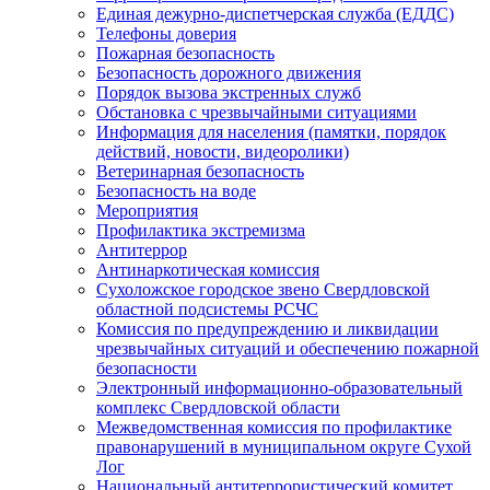
Единая дежурно-диспетчерская служба (ЕДДС)
Телефоны доверия
Пожарная безопасность
Безопасность дорожного движения
Порядок вызова экстренных служб
Обстановка с чрезвычайными ситуациями
Информация для населения (памятки, порядок
действий, новости, видеоролики)
Ветеринарная безопасность
Безопасность на воде
Мероприятия
Профилактика экстремизма
Антитеррор
Антинаркотическая комиссия
Сухоложское городское звено Свердловской
областной подсистемы РСЧС
Комиссия по предупреждению и ликвидации
чрезвычайных ситуаций и обеспечению пожарной
безопасности
Электронный информационно-образовательный
комплекс Cвердловской области
Межведомственная комиссия по профилактике
правонарушений в муниципальном округе Сухой
Лог
Национальный антитеррористический комитет