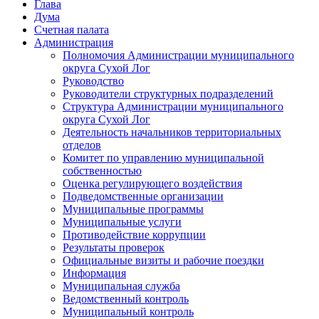
Глава
Дума
Счетная палата
Администрация
Полномочия Администрации муниципального
округа Сухой Лог
Руководство
Руководители структурных подразделений
Структура Администрации муниципального
округа Сухой Лог
Деятельность начальников территориальных
отделов
Комитет по управлению муниципальной
собственностью
Оценка регулирующего воздействия
Подведомственные организации
Муниципальные программы
Муниципальные услуги
Противодействие коррупции
Результаты проверок
Официальные визиты и рабочие поездки
Информация
Муниципальная служба
Ведомственный контроль
Муниципальный контроль