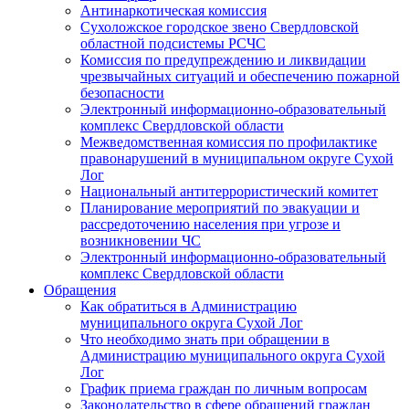
Антинаркотическая комиссия
Сухоложское городское звено Свердловской
областной подсистемы РСЧС
Комиссия по предупреждению и ликвидации
чрезвычайных ситуаций и обеспечению пожарной
безопасности
Электронный информационно-образовательный
комплекс Cвердловской области
Межведомственная комиссия по профилактике
правонарушений в муниципальном округе Сухой
Лог
Национальный антитеррористический комитет
Планирование мероприятий по эвакуации и
рассредоточению населения при угрозе и
возникновении ЧС
Электронный информационно-образовательный
комплекс Свердловской области
Обращения
Как обратиться в Администрацию
муниципального округа Сухой Лог
Что необходимо знать при обращении в
Администрацию муниципального округа Сухой
Лог
График приема граждан по личным вопросам
Законодательство в сфере обращений граждан