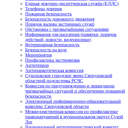
Единая дежурно-диспетчерская служба (ЕДДС)
Телефоны доверия
Пожарная безопасность
Безопасность дорожного движения
Порядок вызова экстренных служб
Обстановка с чрезвычайными ситуациями
Информация для населения (памятки, порядок
действий, новости, видеоролики)
Ветеринарная безопасность
Безопасность на воде
Мероприятия
Профилактика экстремизма
Антитеррор
Антинаркотическая комиссия
Сухоложское городское звено Свердловской
областной подсистемы РСЧС
Комиссия по предупреждению и ликвидации
чрезвычайных ситуаций и обеспечению пожарной
безопасности
Электронный информационно-образовательный
комплекс Cвердловской области
Межведомственная комиссия по профилактике
правонарушений в муниципальном округе Сухой
Лог
Национальный антитеррористический комитет