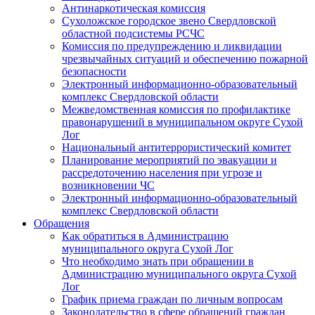
Антинаркотическая комиссия
Сухоложское городское звено Свердловской
областной подсистемы РСЧС
Комиссия по предупреждению и ликвидации
чрезвычайных ситуаций и обеспечению пожарной
безопасности
Электронный информационно-образовательный
комплекс Cвердловской области
Межведомственная комиссия по профилактике
правонарушений в муниципальном округе Сухой
Лог
Национальный антитеррористический комитет
Планирование мероприятий по эвакуации и
рассредоточению населения при угрозе и
возникновении ЧС
Электронный информационно-образовательный
комплекс Свердловской области
Обращения
Как обратиться в Администрацию
муниципального округа Сухой Лог
Что необходимо знать при обращении в
Администрацию муниципального округа Сухой
Лог
График приема граждан по личным вопросам
Законодательство в сфере обращений граждан