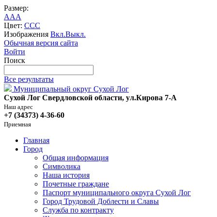
Размер:
A
A
A
Цвет:
C
C
C
Изображения
Вкл.
Выкл.
Обычная версия сайта
Войти
Поиск
Все результаты
Муниципальный округ Сухой Лог
Сухой Лог Свердловской области, ул.Кирова 7-А
Наш адрес
+7 (34373) 4-36-60
Приемная
Главная
Город
Общая информация
Символика
Наша история
Почетные граждане
Паспорт муниципального округа Сухой Лог
Город Трудовой Доблести и Славы
Служба по контракту