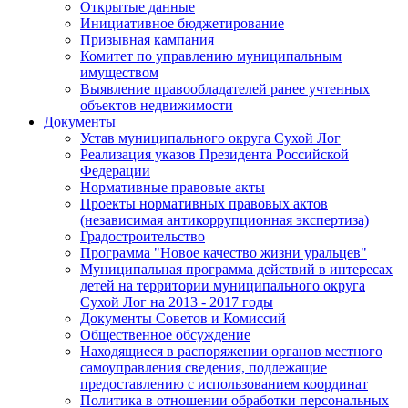
Открытые данные
Инициативное бюджетирование
Призывная кампания
Комитет по управлению муниципальным
имуществом
Выявление правообладателей ранее учтенных
объектов недвижимости
Документы
Устав муниципального округа Сухой Лог
Реализация указов Президента Российской
Федерации
Нормативные правовые акты
Проекты нормативных правовых актов
(независимая антикоррупционная экспертиза)
Градостроительство
Программа "Новое качество жизни уральцев"
Муниципальная программа действий в интересах
детей на территории муниципального округа
Сухой Лог на 2013 - 2017 годы
Документы Советов и Комиссий
Общественное обсуждение
Находящиеся в распоряжении органов местного
самоуправления сведения, подлежащие
предоставлению с использованием координат
Политика в отношении обработки персональных