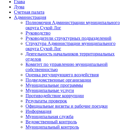
Глава
Дума
Счетная палата
Администрация
Полномочия Администрации муниципального
округа Сухой Лог
Руководство
Руководители структурных подразделений
Структура Администрации муниципального
округа Сухой Лог
Деятельность начальников территориальных
отделов
Комитет по управлению муниципальной
собственностью
Оценка регулирующего воздействия
Подведомственные организации
Муниципальные программы
Муниципальные услуги
Противодействие коррупции
Результаты проверок
Официальные визиты и рабочие поездки
Информация
Муниципальная служба
Ведомственный контроль
Муниципальный контроль