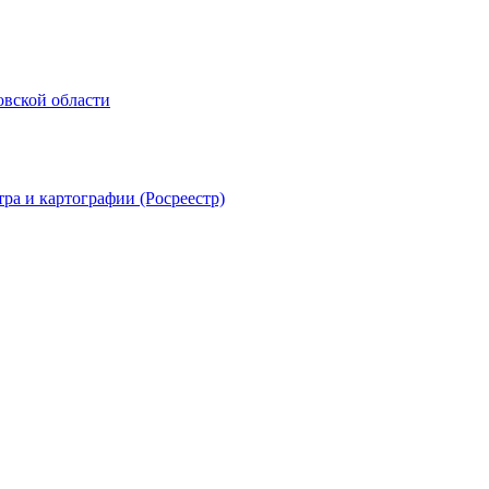
овской области
ра и картографии (Росреестр)