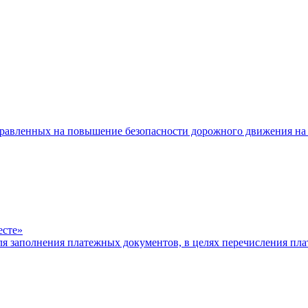
равленных на повышение безопасности дорожного движения на 
есте»
ля заполнения платежных документов, в целях перечисления п