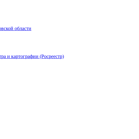
овской области
ра и картографии (Росреестр)