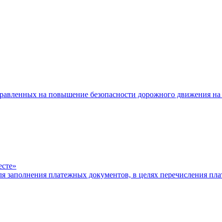
равленных на повышение безопасности дорожного движения на 
есте»
ля заполнения платежных документов, в целях перечисления п