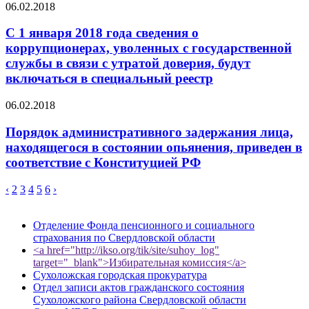
06.02.2018
С 1 января 2018 года сведения о
коррупционерах, уволенных с государственной
службы в связи с утратой доверия, будут
включаться в специальный реестр
06.02.2018
Порядок административного задержания лица,
находящегося в состоянии опьянения, приведен в
соответствие с Конституцией РФ
‹
2
3
4
5
6
›
Отделение Фонда пенсионного и социального
страхования по Свердловской области
<a href="http://ikso.org/tik/site/suhoy_log"
target="_blank">Избирательная комиссия</a>
Сухоложская городская прокуратура
Отдел записи актов гражданского состояния
Сухоложского района Свердловской области