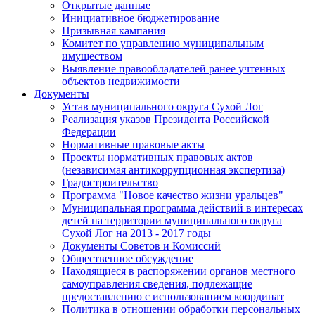
Открытые данные
Инициативное бюджетирование
Призывная кампания
Комитет по управлению муниципальным
имуществом
Выявление правообладателей ранее учтенных
объектов недвижимости
Документы
Устав муниципального округа Сухой Лог
Реализация указов Президента Российской
Федерации
Нормативные правовые акты
Проекты нормативных правовых актов
(независимая антикоррупционная экспертиза)
Градостроительство
Программа "Новое качество жизни уральцев"
Муниципальная программа действий в интересах
детей на территории муниципального округа
Сухой Лог на 2013 - 2017 годы
Документы Советов и Комиссий
Общественное обсуждение
Находящиеся в распоряжении органов местного
самоуправления сведения, подлежащие
предоставлению с использованием координат
Политика в отношении обработки персональных