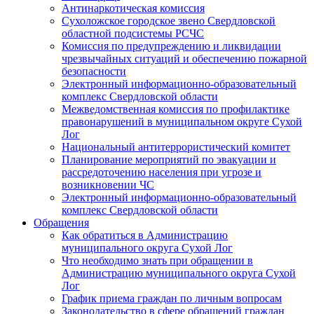
Антинаркотическая комиссия
Сухоложское городское звено Свердловской
областной подсистемы РСЧС
Комиссия по предупреждению и ликвидации
чрезвычайных ситуаций и обеспечению пожарной
безопасности
Электронный информационно-образовательный
комплекс Cвердловской области
Межведомственная комиссия по профилактике
правонарушений в муниципальном округе Сухой
Лог
Национальный антитеррористический комитет
Планирование мероприятий по эвакуации и
рассредоточению населения при угрозе и
возникновении ЧС
Электронный информационно-образовательный
комплекс Свердловской области
Обращения
Как обратиться в Администрацию
муниципального округа Сухой Лог
Что необходимо знать при обращении в
Администрацию муниципального округа Сухой
Лог
График приема граждан по личным вопросам
Законодательство в сфере обращений граждан