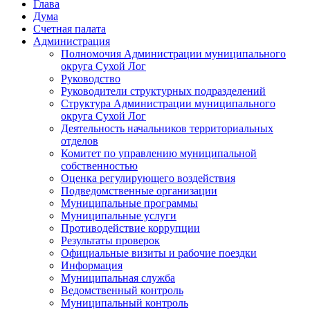
Глава
Дума
Счетная палата
Администрация
Полномочия Администрации муниципального
округа Сухой Лог
Руководство
Руководители структурных подразделений
Структура Администрации муниципального
округа Сухой Лог
Деятельность начальников территориальных
отделов
Комитет по управлению муниципальной
собственностью
Оценка регулирующего воздействия
Подведомственные организации
Муниципальные программы
Муниципальные услуги
Противодействие коррупции
Результаты проверок
Официальные визиты и рабочие поездки
Информация
Муниципальная служба
Ведомственный контроль
Муниципальный контроль