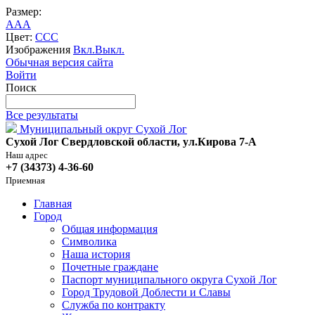
Размер:
A
A
A
Цвет:
C
C
C
Изображения
Вкл.
Выкл.
Обычная версия сайта
Войти
Поиск
Все результаты
Муниципальный округ Сухой Лог
Сухой Лог Свердловской области, ул.Кирова 7-А
Наш адрес
+7 (34373) 4-36-60
Приемная
Главная
Город
Общая информация
Символика
Наша история
Почетные граждане
Паспорт муниципального округа Сухой Лог
Город Трудовой Доблести и Славы
Служба по контракту