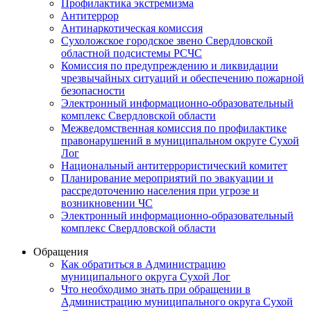
Профилактика экстремизма
Антитеррор
Антинаркотическая комиссия
Сухоложское городское звено Свердловской
областной подсистемы РСЧС
Комиссия по предупреждению и ликвидации
чрезвычайных ситуаций и обеспечению пожарной
безопасности
Электронный информационно-образовательный
комплекс Cвердловской области
Межведомственная комиссия по профилактике
правонарушений в муниципальном округе Сухой
Лог
Национальный антитеррористический комитет
Планирование мероприятий по эвакуации и
рассредоточению населения при угрозе и
возникновении ЧС
Электронный информационно-образовательный
комплекс Свердловской области
Обращения
Как обратиться в Администрацию
муниципального округа Сухой Лог
Что необходимо знать при обращении в
Администрацию муниципального округа Сухой