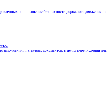
равленных на повышение безопасности дорожного движения на 
есте»
ля заполнения платежных документов, в целях перечисления п