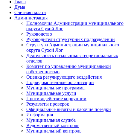
Глава
Дума
Счетная палата
Администрация
Полномочия Администрации муниципального
округа Сухой Лог
Руководство
Руководители структурных подразделений
Структура Администрации муниципального
округа Сухой Лог
Деятельность начальников территориальных
отделов
Комитет по управлению муниципальной
собственностью
Оценка регулирующего воздействия
Подведомственные организации
Муниципальные программы
Муниципальные услуги
Противодействие коррупции
Результаты проверок
Официальные визиты и рабочие поездки
Информация
Муниципальная служба
Ведомственный контроль
Муниципальный контроль