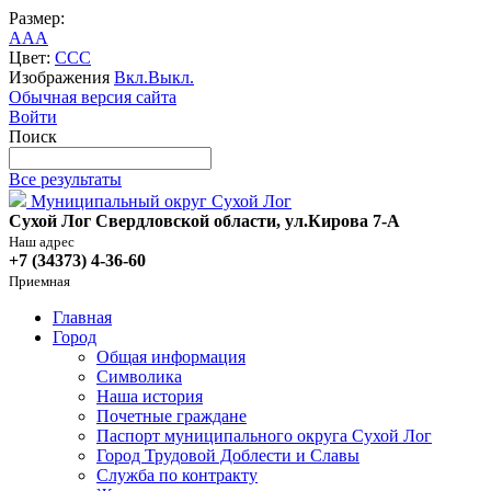
Размер:
A
A
A
Цвет:
C
C
C
Изображения
Вкл.
Выкл.
Обычная версия сайта
Войти
Поиск
Все результаты
Муниципальный округ Сухой Лог
Сухой Лог Свердловской области, ул.Кирова 7-А
Наш адрес
+7 (34373) 4-36-60
Приемная
Главная
Город
Общая информация
Символика
Наша история
Почетные граждане
Паспорт муниципального округа Сухой Лог
Город Трудовой Доблести и Славы
Служба по контракту