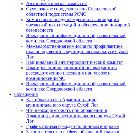
Антинаркотическая комиссия
Сухоложское городское звено Свердловской
областной подсистемы РСЧС
Комиссия по предупреждению и ликвидации
чрезвычайных ситуаций и обеспечению пожарной
безопасности
Электронный информационно-образовательный
комплекс Cвердловской области
Межведомственная комиссия по профилактике
правонарушений в муниципальном округе Сухой
Лог
Национальный антитеррористический комитет
Планирование мероприятий по эвакуации и
рассредоточению населения при угрозе и
возникновении ЧС
Электронный информационно-образовательный
комплекс Свердловской области
Обращения
Как обратиться в Администрацию
муниципального округа Сухой Лог
Что необходимо знать при обращении в
Администрацию муниципального округа Сухой
Лог
График приема граждан по личным вопросам
Законодательство в сфере обращений граждан