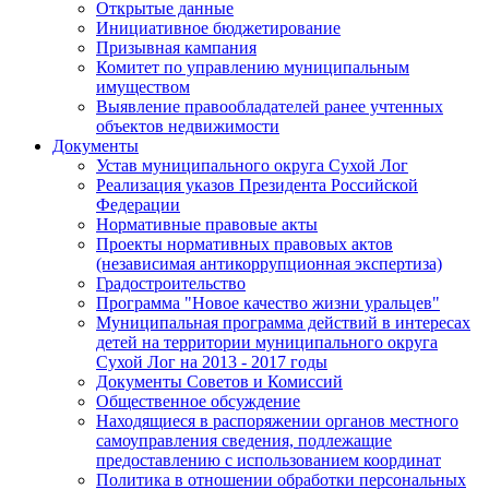
Открытые данные
Инициативное бюджетирование
Призывная кампания
Комитет по управлению муниципальным
имуществом
Выявление правообладателей ранее учтенных
объектов недвижимости
Документы
Устав муниципального округа Сухой Лог
Реализация указов Президента Российской
Федерации
Нормативные правовые акты
Проекты нормативных правовых актов
(независимая антикоррупционная экспертиза)
Градостроительство
Программа "Новое качество жизни уральцев"
Муниципальная программа действий в интересах
детей на территории муниципального округа
Сухой Лог на 2013 - 2017 годы
Документы Советов и Комиссий
Общественное обсуждение
Находящиеся в распоряжении органов местного
самоуправления сведения, подлежащие
предоставлению с использованием координат
Политика в отношении обработки персональных