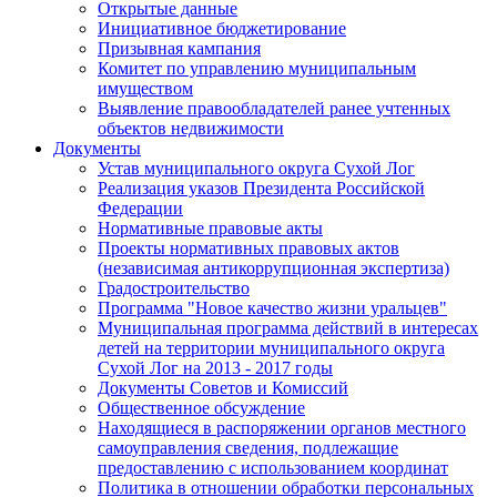
Открытые данные
Инициативное бюджетирование
Призывная кампания
Комитет по управлению муниципальным
имуществом
Выявление правообладателей ранее учтенных
объектов недвижимости
Документы
Устав муниципального округа Сухой Лог
Реализация указов Президента Российской
Федерации
Нормативные правовые акты
Проекты нормативных правовых актов
(независимая антикоррупционная экспертиза)
Градостроительство
Программа "Новое качество жизни уральцев"
Муниципальная программа действий в интересах
детей на территории муниципального округа
Сухой Лог на 2013 - 2017 годы
Документы Советов и Комиссий
Общественное обсуждение
Находящиеся в распоряжении органов местного
самоуправления сведения, подлежащие
предоставлению с использованием координат
Политика в отношении обработки персональных