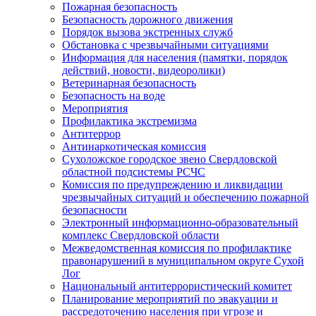
Пожарная безопасность
Безопасность дорожного движения
Порядок вызова экстренных служб
Обстановка с чрезвычайными ситуациями
Информация для населения (памятки, порядок
действий, новости, видеоролики)
Ветеринарная безопасность
Безопасность на воде
Мероприятия
Профилактика экстремизма
Антитеррор
Антинаркотическая комиссия
Сухоложское городское звено Свердловской
областной подсистемы РСЧС
Комиссия по предупреждению и ликвидации
чрезвычайных ситуаций и обеспечению пожарной
безопасности
Электронный информационно-образовательный
комплекс Cвердловской области
Межведомственная комиссия по профилактике
правонарушений в муниципальном округе Сухой
Лог
Национальный антитеррористический комитет
Планирование мероприятий по эвакуации и
рассредоточению населения при угрозе и