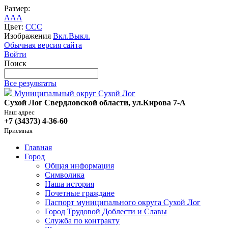
Размер:
A
A
A
Цвет:
C
C
C
Изображения
Вкл.
Выкл.
Обычная версия сайта
Войти
Поиск
Все результаты
Муниципальный округ Сухой Лог
Сухой Лог Свердловской области, ул.Кирова 7-А
Наш адрес
+7 (34373) 4-36-60
Приемная
Главная
Город
Общая информация
Символика
Наша история
Почетные граждане
Паспорт муниципального округа Сухой Лог
Город Трудовой Доблести и Славы
Служба по контракту