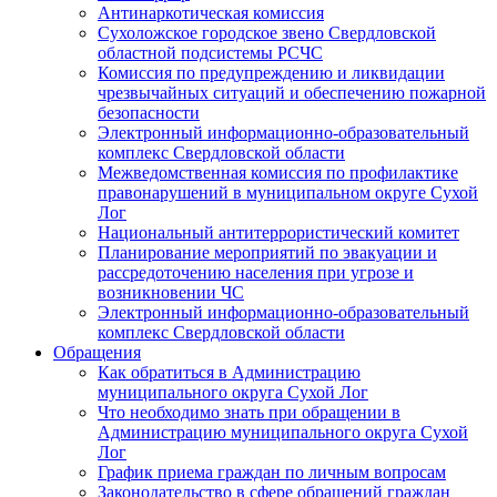
Антинаркотическая комиссия
Сухоложское городское звено Свердловской
областной подсистемы РСЧС
Комиссия по предупреждению и ликвидации
чрезвычайных ситуаций и обеспечению пожарной
безопасности
Электронный информационно-образовательный
комплекс Cвердловской области
Межведомственная комиссия по профилактике
правонарушений в муниципальном округе Сухой
Лог
Национальный антитеррористический комитет
Планирование мероприятий по эвакуации и
рассредоточению населения при угрозе и
возникновении ЧС
Электронный информационно-образовательный
комплекс Свердловской области
Обращения
Как обратиться в Администрацию
муниципального округа Сухой Лог
Что необходимо знать при обращении в
Администрацию муниципального округа Сухой
Лог
График приема граждан по личным вопросам
Законодательство в сфере обращений граждан