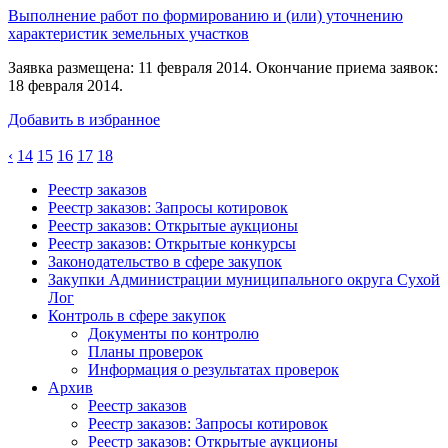
Выполнение работ по формированию и (или) уточнению
характеристик земельных участков
Заявка размещена: 11 февраля 2014. Окончание приема заявок:
18 февраля 2014.
Добавить в избранное
‹
14
15
16
17
18
Реестр заказов
Реестр заказов: Запросы котировок
Реестр заказов: Открытые аукционы
Реестр заказов: Открытые конкурсы
Законодательство в сфере закупок
Закупки Администрации муниципального округа Сухой
Лог
Контроль в сфере закупок
Документы по контролю
Планы проверок
Информация о результатах проверок
Архив
Реестр заказов
Реестр заказов: Запросы котировок
Реестр заказов: Открытые аукционы