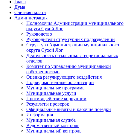
Глава
Дума
Счетная палата
Администрация
Полномочия Администрации муниципального
округа Сухой Лог
Руководство
Руководители структурных подразделений
Структура Администрации муниципального
округа Сухой Лог
Деятельность начальников территориальных
отделов
Комитет по управлению муниципальной
собственностью
Оценка регулирующего воздействия
Подведомственные организации
Муниципальные программы
Муниципальные услуги
Противодействие коррупции
Результаты проверок
Официальные визиты и рабочие поездки
Информация
Муниципальная служба
Ведомственный контроль
Муниципальный контроль