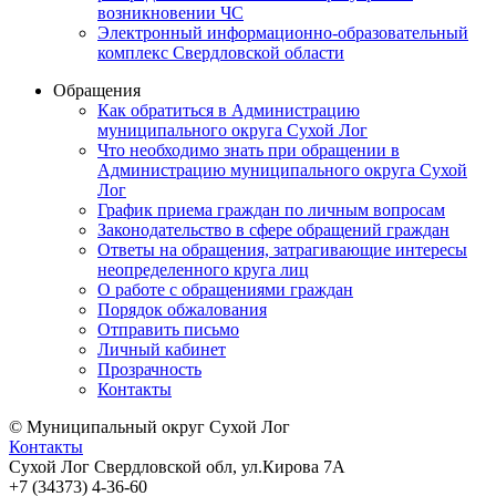
возникновении ЧС
Электронный информационно-образовательный
комплекс Свердловской области
Обращения
Как обратиться в Администрацию
муниципального округа Сухой Лог
Что необходимо знать при обращении в
Администрацию муниципального округа Сухой
Лог
График приема граждан по личным вопросам
Законодательство в сфере обращений граждан
Ответы на обращения, затрагивающие интересы
неопределенного круга лиц
О работе с обращениями граждан
Порядок обжалования
Отправить письмо
Личный кабинет
Прозрачность
Контакты
© Муниципальный округ Сухой Лог
Контакты
Сухой Лог Свердловской обл, ул.Кирова 7А
+7 (34373) 4-36-60